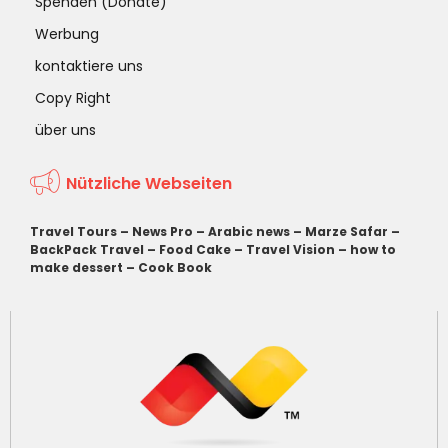
Spenden (Donate)
Werbung
kontaktiere uns
Copy Right
über uns
Nützliche Webseiten
Travel Tours
–
News Pro
–
Arabic news
–
Marze Safar
–
BackPack Travel
–
Food Cake
–
Travel Vision
–
how to
make dessert
–
Cook Book