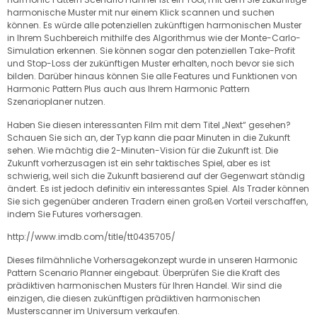
harmonische Muster mit nur einem Klick scannen und suchen
können. Es würde alle potenziellen zukünftigen harmonischen Muster
in Ihrem Suchbereich mithilfe des Algorithmus wie der Monte-Carlo-
Simulation erkennen. Sie können sogar den potenziellen Take-Profit
und Stop-Loss der zukünftigen Muster erhalten, noch bevor sie sich
bilden. Darüber hinaus können Sie alle Features und Funktionen von
Harmonic Pattern Plus auch aus Ihrem Harmonic Pattern
Szenarioplaner nutzen.
Haben Sie diesen interessanten Film mit dem Titel „Next“ gesehen?
Schauen Sie sich an, der Typ kann die paar Minuten in die Zukunft
sehen. Wie mächtig die 2-Minuten-Vision für die Zukunft ist. Die
Zukunft vorherzusagen ist ein sehr taktisches Spiel, aber es ist
schwierig, weil sich die Zukunft basierend auf der Gegenwart ständig
ändert. Es ist jedoch definitiv ein interessantes Spiel. Als Trader können
Sie sich gegenüber anderen Tradern einen großen Vorteil verschaffen,
indem Sie Futures vorhersagen.
http://www.imdb.com/title/tt0435705/
Dieses filmähnliche Vorhersagekonzept wurde in unseren Harmonic
Pattern Scenario Planner eingebaut. Überprüfen Sie die Kraft des
prädiktiven harmonischen Musters für Ihren Handel. Wir sind die
einzigen, die diesen zukünftigen prädiktiven harmonischen
Musterscanner im Universum verkaufen.