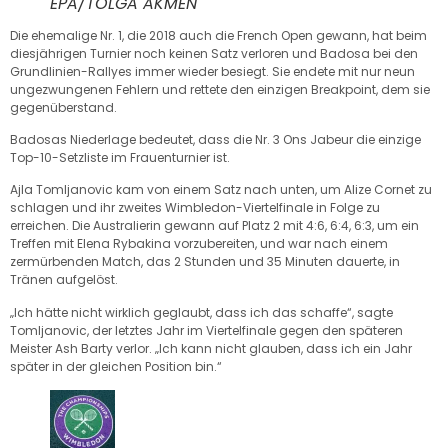
EPA/TOLGA AKMEN
Die ehemalige Nr. 1, die 2018 auch die French Open gewann, hat beim
diesjährigen Turnier noch keinen Satz verloren und Badosa bei den
Grundlinien-Rallyes immer wieder besiegt. Sie endete mit nur neun
ungezwungenen Fehlern und rettete den einzigen Breakpoint, dem sie
gegenüberstand.
Badosas Niederlage bedeutet, dass die Nr. 3 Ons Jabeur die einzige
Top-10-Setzliste im Frauenturnier ist.
Ajla Tomljanovic kam von einem Satz nach unten, um Alize Cornet zu
schlagen und ihr zweites Wimbledon-Viertelfinale in Folge zu
erreichen. Die Australierin gewann auf Platz 2 mit 4:6, 6:4, 6:3, um ein
Treffen mit Elena Rybakina vorzubereiten, und war nach einem
zermürbenden Match, das 2 Stunden und 35 Minuten dauerte, in
Tränen aufgelöst.
„Ich hätte nicht wirklich geglaubt, dass ich das schaffe“, sagte
Tomljanovic, der letztes Jahr im Viertelfinale gegen den späteren
Meister Ash Barty verlor. „Ich kann nicht glauben, dass ich ein Jahr
später in der gleichen Position bin.“