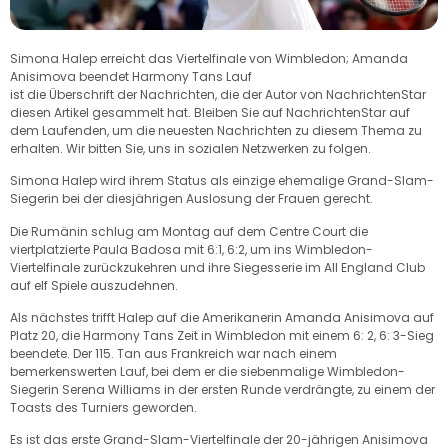
Simona Halep erreicht das Viertelfinale von Wimbledon; Amanda
Anisimova beendet Harmony Tans Lauf
ist die Überschrift der Nachrichten, die der Autor von NachrichtenStar
diesen Artikel gesammelt hat. Bleiben Sie auf NachrichtenStar auf
dem Laufenden, um die neuesten Nachrichten zu diesem Thema zu
erhalten. Wir bitten Sie, uns in sozialen Netzwerken zu folgen.
Simona Halep wird ihrem Status als einzige ehemalige Grand-Slam-
Siegerin bei der diesjährigen Auslosung der Frauen gerecht.
Die Rumänin schlug am Montag auf dem Centre Court die
viertplatzierte Paula Badosa mit 6:1, 6:2, um ins Wimbledon-
Viertelfinale zurückzukehren und ihre Siegesserie im All England Club
auf elf Spiele auszudehnen.
Als nächstes trifft Halep auf die Amerikanerin Amanda Anisimova auf
Platz 20, die Harmony Tans Zeit in Wimbledon mit einem 6: 2, 6: 3-Sieg
beendete. Der 115. Tan aus Frankreich war nach einem
bemerkenswerten Lauf, bei dem er die siebenmalige Wimbledon-
Siegerin Serena Williams in der ersten Runde verdrängte, zu einem der
Toasts des Turniers geworden.
Es ist das erste Grand-Slam-Viertelfinale der 20-jährigen Anisimova