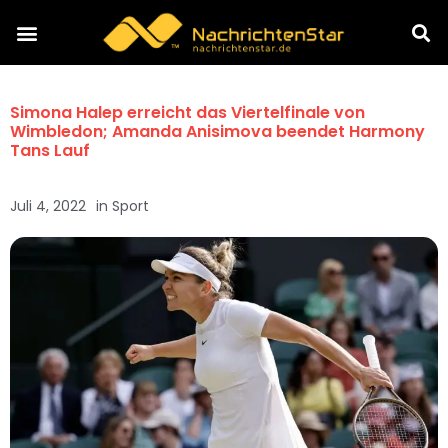
Simona Halep erreicht das Viertelfinale von
Wimbledon; Amanda Anisimova beendet Harmony
Tans Lauf
Juli 4, 2022
in
Sport