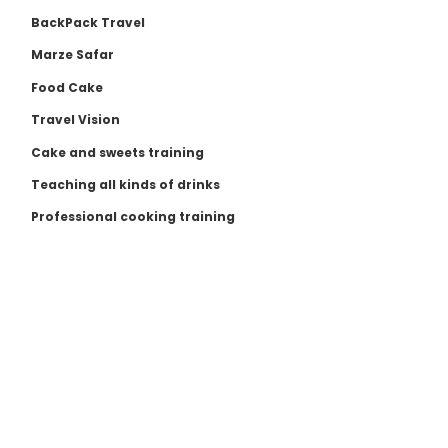
BackPack Travel
Marze Safar
Food Cake
Travel Vision
Cake and sweets training
Teaching all kinds of drinks
Professional cooking training