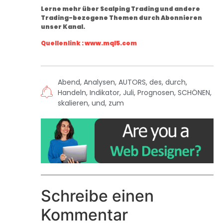
Lerne mehr über
Scalping Trading und andere
Trading-bezogene Themen durch Abonnieren
unser Kanal
.
Quellenlink : www.mql5.com
Abend
,
Analysen
,
AUTORS
,
des
,
durch
,
Handeln
,
Indikator
,
Juli
,
Prognosen
,
SCHÖNEN
,
skalieren
,
und
,
zum
Schreibe einen
Kommentar