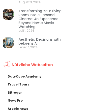
August 3, 2024
Transforming Your Living
Room into a Personal
Cinema: An Experience
Beyond Home Movie
Watching
Juli 1, 2024
Aesthetic Decisions with
belorens AI
Feber 7, 2024
Nützliche Webseiten
DutyCope Academy
Travel Tours
Bitrogen
News Pro
Arabic news