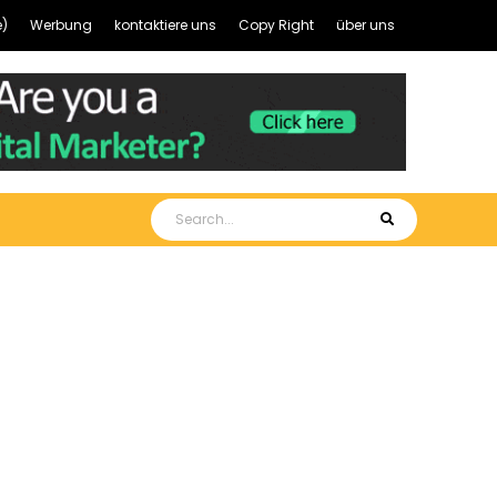
)
Werbung
kontaktiere uns
Copy Right
über uns