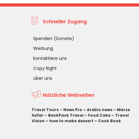
Schneller Zugang
Spenden (Donate)
Werbung
kontaktiere uns
Copy Right
über uns
Nützliche Webseiten
Travel Tours
–
News Pro
–
Arabic news
–
Marze
Safar
–
BackPack Travel
–
Food Cake
–
Travel
Vision
–
how to make dessert
–
Cook Book