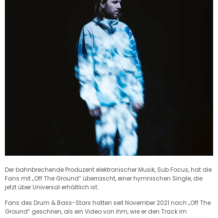
Der bahnbrechende Produzent elektronischer Musik, Sub Focus, hat die
Fans mit „Off The Ground“ überrascht, einer hymnischen Single, die
jetzt über Universal erhältlich ist.
Fans des Drum & Bass-Stars hatten seit November 2021 nach „Off The
Ground“ geschrien, als ein Video von ihm, wie er den Track im