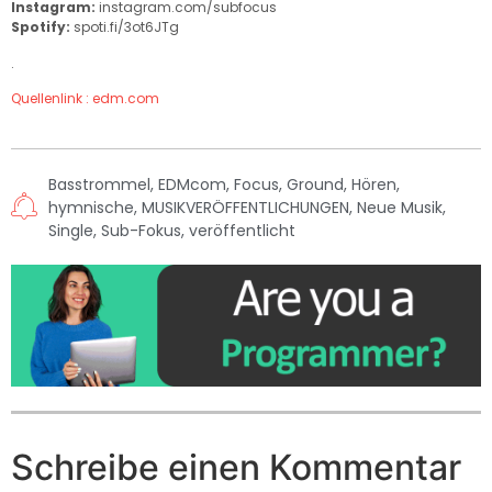
Instagram:
instagram.com/subfocus
Spotify:
spoti.fi/3ot6JTg
.
Quellenlink : edm.com
Basstrommel
,
EDMcom
,
Focus
,
Ground
,
Hören
,
hymnische
,
MUSIKVERÖFFENTLICHUNGEN
,
Neue Musik
,
Single
,
Sub-Fokus
,
veröffentlicht
Schreibe einen Kommentar