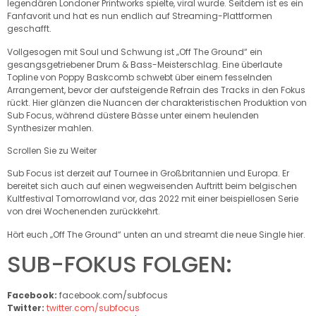
legendären Londoner Printworks spielte, viral wurde. Seitdem ist es ein
Fanfavorit und hat es nun endlich auf Streaming-Plattformen
geschafft.
Vollgesogen mit Soul und Schwung ist „Off The Ground“ ein
gesangsgetriebener Drum & Bass-Meisterschlag. Eine überlaute
Topline von Poppy Baskcomb schwebt über einem fesselnden
Arrangement, bevor der aufsteigende Refrain des Tracks in den Fokus
rückt. Hier glänzen die Nuancen der charakteristischen Produktion von
Sub Focus, während düstere Bässe unter einem heulenden
Synthesizer mahlen.
Scrollen Sie zu Weiter
Sub Focus ist derzeit auf Tournee in Großbritannien und Europa. Er
bereitet sich auch auf einen wegweisenden Auftritt beim belgischen
Kultfestival Tomorrowland vor, das 2022 mit einer beispiellosen Serie
von drei Wochenenden zurückkehrt.
Hört euch „Off The Ground“ unten an und streamt die neue Single hier.
SUB-FOKUS FOLGEN:
Facebook:
facebook.com/subfocus
Twitter:
twitter.com/subfocus