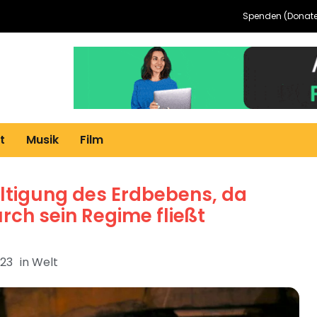
Spenden (Donate
t
Musik
Film
ltigung des Erdbebens, da
urch sein Regime fließt
023
in
Welt