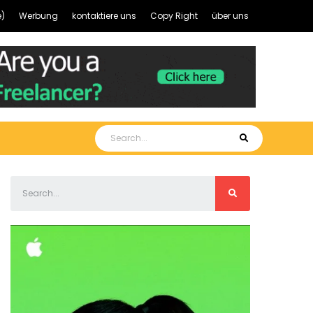
)
Werbung
kontaktiere uns
Copy Right
über uns