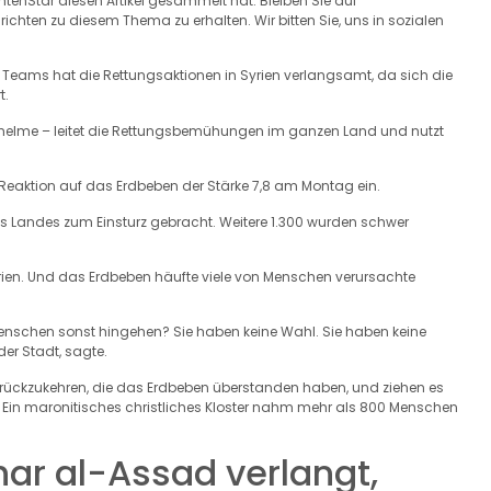
chtenStar diesen Artikel gesammelt hat. Bleiben Sie auf
hten zu diesem Thema zu erhalten. Wir bitten Sie, uns in sozialen
eams hat die Rettungsaktionen in Syrien verlangsamt, da sich die
t.
eißhelme – leitet die Rettungsbemühungen im ganzen Land und nutzt
s Reaktion auf das Erdbeben der Stärke 7,8 am Montag ein.
 Landes zum Einsturz gebracht. Weitere 1.300 wurden schwer
yrien. Und das Erdbeben häufte viele von Menschen verursachte
 Menschen sonst hingehen? Sie haben keine Wahl. Sie haben keine
der Stadt, sagte.
urückzukehren, die das Erdbeben überstanden haben, und ziehen es
. Ein maronitisches christliches Kloster nahm mehr als 800 Menschen
ar al-Assad verlangt,