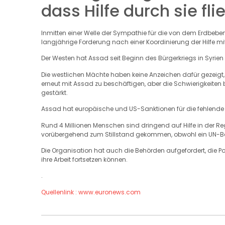
dass Hilfe durch sie fli
Inmitten einer Welle der Sympathie für die von dem Erdbeb
langjährige Forderung nach einer Koordinierung der Hilfe m
Der Westen hat Assad seit Beginn des Bürgerkriegs in Syrien
Die westlichen Mächte haben keine Anzeichen dafür gezeigt
erneut mit Assad zu beschäftigen, aber die Schwierigkeiten
gestärkt.
Assad hat europäische und US-Sanktionen für die fehlende 
Rund 4 Millionen Menschen sind dringend auf Hilfe in der Re
vorübergehend zum Stillstand gekommen, obwohl ein UN-Be
Die Organisation hat auch die Behörden aufgefordert, die Pol
ihre Arbeit fortsetzen können.
.
Quellenlink : www.euronews.com