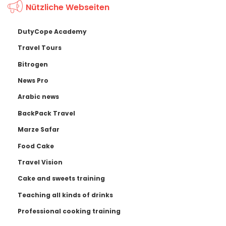
Nützliche Webseiten
DutyCope Academy
Travel Tours
Bitrogen
News Pro
Arabic news
BackPack Travel
Marze Safar
Food Cake
Travel Vision
Cake and sweets training
Teaching all kinds of drinks
Professional cooking training