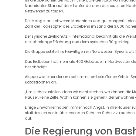
ist die Überschrift der Nachrichten, die der Autor von Nachri
NachrichtenStar auf dem Laufenden, um die neuesten Nachric
Netzwerken zu folgen.
Der Mangel an schweren Maschinen und gut ausgerüsteten T
Zahl der Todesopfer des Erdbebens im Land der 3.000 näher
Der syrische Zivilschutz – international bekannt als die W
die jahrelange Erfahrung aus dem syrischen Bürgerkrieg.
Die Gruppe setzte ihre Freiwilligen im Nordwesten Syriens al
Das Erdbeben hat mehr als 400 Gebäude im Nordwesten des
beschädigt.
Aleppo war einer der am schlimmsten betroffenen Orte in S
Katastrophen an.
„Um sicherzustellen, dass wir nicht sterben, wo können die
Häuser, keine Zelte. Wohin können sie gehen? der Einwohner 
Einige Einwohner haben immer noch Angst, in ihre Häuser z
stattdessen vor, in überlebenden Schulen Schutz zu suchen
auf.
Die Regierung von Bash