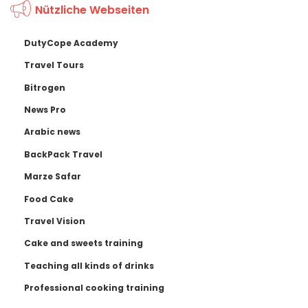
Nützliche Webseiten
DutyCope Academy
Travel Tours
Bitrogen
News Pro
Arabic news
BackPack Travel
Marze Safar
Food Cake
Travel Vision
Cake and sweets training
Teaching all kinds of drinks
Professional cooking training