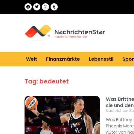
Welt
Finanzmärkte
Lebensstil
Spor
Tag: bedeutet
Was Brittn
sie und de
Nachrichten St
Was Brittney 
Phoenix Mercu
Autor von Na