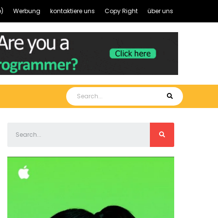
)
Werbung
kontaktiere uns
Copy Right
über uns