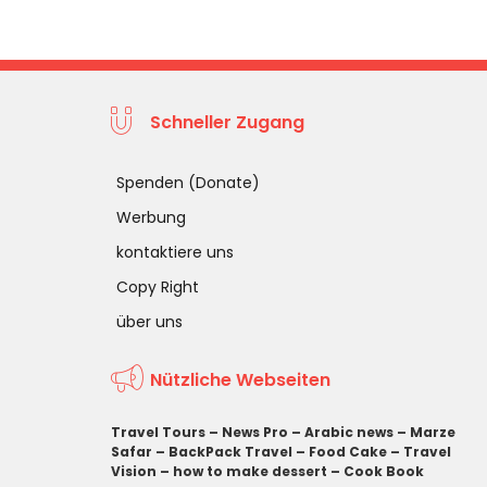
Schneller Zugang
Spenden (Donate)
Werbung
kontaktiere uns
Copy Right
über uns
Nützliche Webseiten
Travel Tours
–
News Pro
–
Arabic news
–
Marze
Safar
–
BackPack Travel
–
Food Cake
–
Travel
Vision
–
how to make dessert
–
Cook Book