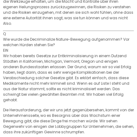
die Werkzeuge erhalten, um die Macht und Kontrolle über ihren
eigenen Heilungsprozess zurückzugewinnen, die Risiken zu verstehen
und die Risiken einzugehen, mit denen sie sich wohl fühlen, ohne dass
eine externe Autorität ihnen sagt, was sie tun können und was nicht
Also.
Q
Wie wurde die Decriminalize Nature-Bewegung aufgenommen? Vor
welchen Hürden stehen Sie?
EIN
Wir haben bereits Gesetze zur Entkriminalisierung in einem Dutzend
Städten in Kalifornien, Michigan, Vermont, Oregon und einigen
anderen Bundesstaaten erlassen. Der Grund, warum wir so viel Erfolg
haben, liegt darin, dass es sehr wenige Komplikationen bei der
Verabschiedung solcher Gesetze gibt. Es erklärt einfach, dass diese
Medikamente nicht mehr kriminell sind. Wenn es auf Liste I steht und
aus der Natur stammt, sollte es nicht kriminalisiert werden. Das
schwingt bei vielen gewählten Beamten mit. Wir haben viel Erfolg
gehabt.
Die Herausforderung, der wir uns jetzt gegenübersehen, kommt von der
Unternehmensseite, wo es Besorgnis über das Wachstum einer
Bewegung gibt, die diese Dinge frei machen würde. Wir sehen
Gegenwehr von einigen der Lobbygruppen für Unternehmen, die sehen,
dass ihre zukünftigen Gewinne schrumpfen.