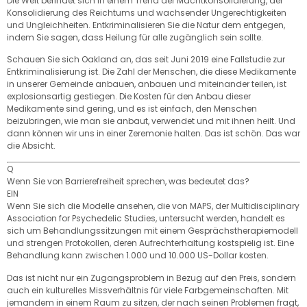
Die Welt befindet sich in einem Trend der Machtkonsolidierung, der
Konsolidierung des Reichtums und wachsender Ungerechtigkeiten
und Ungleichheiten. Entkriminalisieren Sie die Natur dem entgegen,
indem Sie sagen, dass Heilung für alle zugänglich sein sollte.
Schauen Sie sich Oakland an, das seit Juni 2019 eine Fallstudie zur
Entkriminalisierung ist. Die Zahl der Menschen, die diese Medikamente
in unserer Gemeinde anbauen, anbauen und miteinander teilen, ist
explosionsartig gestiegen. Die Kosten für den Anbau dieser
Medikamente sind gering, und es ist einfach, den Menschen
beizubringen, wie man sie anbaut, verwendet und mit ihnen heilt. Und
dann können wir uns in einer Zeremonie halten. Das ist schön. Das war
die Absicht.
Q
Wenn Sie von Barrierefreiheit sprechen, was bedeutet das?
EIN
Wenn Sie sich die Modelle ansehen, die von MAPS, der Multidisciplinary
Association for Psychedelic Studies, untersucht werden, handelt es
sich um Behandlungssitzungen mit einem Gesprächstherapiemodell
und strengen Protokollen, deren Aufrechterhaltung kostspielig ist. Eine
Behandlung kann zwischen 1.000 und 10.000 US-Dollar kosten.
Das ist nicht nur ein Zugangsproblem in Bezug auf den Preis, sondern
auch ein kulturelles Missverhältnis für viele Farbgemeinschaften. Mit
jemandem in einem Raum zu sitzen, der nach seinen Problemen fragt,