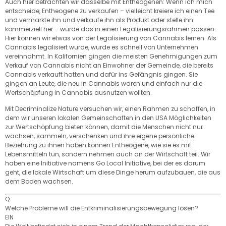
Auch hier betrachten wir dasselbe mit Entheogenen: Wenn ich mich
entscheide, Entheogene zu verkaufen – vielleicht kreiere ich einen Tee
und vermarkte ihn und verkaufe ihn als Produkt oder stelle ihn
kommerziell her – würde das in einen Legalisierungsrahmen passen.
Hier können wir etwas von der Legalisierung von Cannabis lernen: Als
Cannabis legalisiert wurde, wurde es schnell von Unternehmen
vereinnahmt. In Kalifornien gingen die meisten Genehmigungen zum
Verkauf von Cannabis nicht an Einwohner der Gemeinde, die bereits
Cannabis verkauft hatten und dafür ins Gefängnis gingen. Sie
gingen an Leute, die neu in Cannabis waren und einfach nur die
Wertschöpfung in Cannabis ausnutzen wollten.
Mit Decriminalize Nature versuchen wir, einen Rahmen zu schaffen, in
dem wir unseren lokalen Gemeinschaften in den USA Möglichkeiten
zur Wertschöpfung bieten können, damit die Menschen nicht nur
wachsen, sammeln, verschenken und ihre eigene persönliche
Beziehung zu ihnen haben können Entheogene, wie sie es mit
Lebensmitteln tun, sondern nehmen auch an der Wirtschaft teil. Wir
haben eine Initiative namens Go Local Initiative, bei der es darum
geht, die lokale Wirtschaft um diese Dinge herum aufzubauen, die aus
dem Boden wachsen.
Q
Welche Probleme will die Entkriminalisierungsbewegung lösen?
EIN