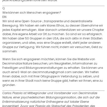
jede Anbetungszeremonie sein würde.
Q
Wie können sich Menschen engagieren?
EIN
Wir sind eine Open-Source-, transparente und dezentralisierte
Bewegung. Wir haben ein sehr klares Ethos, zu dessen Übernahme wir
jedes Kapitel ermutigen. Aber danach unterstützen wir unsere Chapter
dabei, ihre eigene Arbeit vor Ort zu machen. So sind wir so erfolgreich.
Wir haben über 50 Gruppen in den USA, die sich aktiv in ihren Städten
organisieren, und alles, was eine Gruppe erstellt, steht jeder anderen
Gruppe zur Verfügung. Wir führen nicht, indem wir versuchen, Geld zu
sammeln.
Wenn Sie sich engagieren möchten, können Sie die Website von
Decriminalize Nature besuchen, um Neuigkeiten, Informationen zu
Freiwilligen und Bildungsveranstaltungen zu erhalten. Sie können uns
auch eine E-Mail an decrimnature@gmail.com senden. Wir helfen
Ihnen dabei, sich mit Ihrer Ortsgruppe in Verbindung zu setzen, und
wenn es in Ihrer Stadt noch keine Gruppe gibt, helfen wir Ihnen, eine zu
gründen.
Carlos Plazola ist Mitbegründer und Vorsitzender von Decriminalize
Nature, einer psychedelischen Bildungsorganisation, die sich auf die
Entkriminalisierung natürlicher Entheogene auf lokaler Ebene
konzentriert. Zuvor war Plazola als Stabschef des Präsidenten des