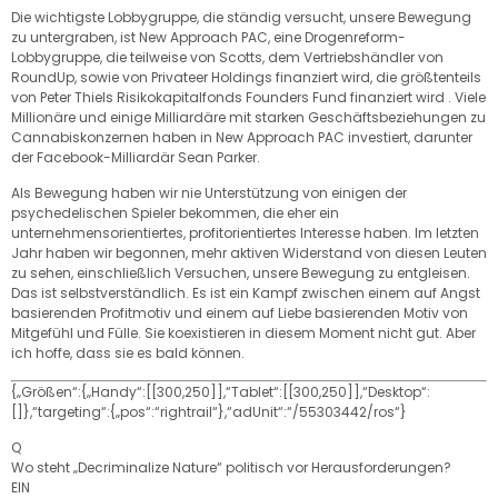
Die wichtigste Lobbygruppe, die ständig versucht, unsere Bewegung
zu untergraben, ist New Approach PAC, eine Drogenreform-
Lobbygruppe, die teilweise von Scotts, dem Vertriebshändler von
RoundUp, sowie von Privateer Holdings finanziert wird, die größtenteils
von Peter Thiels Risikokapitalfonds Founders Fund finanziert wird . Viele
Millionäre und einige Milliardäre mit starken Geschäftsbeziehungen zu
Cannabiskonzernen haben in New Approach PAC investiert, darunter
der Facebook-Milliardär Sean Parker.
Als Bewegung haben wir nie Unterstützung von einigen der
psychedelischen Spieler bekommen, die eher ein
unternehmensorientiertes, profitorientiertes Interesse haben. Im letzten
Jahr haben wir begonnen, mehr aktiven Widerstand von diesen Leuten
zu sehen, einschließlich Versuchen, unsere Bewegung zu entgleisen.
Das ist selbstverständlich. Es ist ein Kampf zwischen einem auf Angst
basierenden Profitmotiv und einem auf Liebe basierenden Motiv von
Mitgefühl und Fülle. Sie koexistieren in diesem Moment nicht gut. Aber
ich hoffe, dass sie es bald können.
{„Größen“:{„Handy“:[[300,250]],“Tablet“:[[300,250]],“Desktop“:
[]},“targeting“:{„pos“:“rightrail“},“adUnit“:“/55303442/ros“}
Q
Wo steht „Decriminalize Nature“ politisch vor Herausforderungen?
EIN