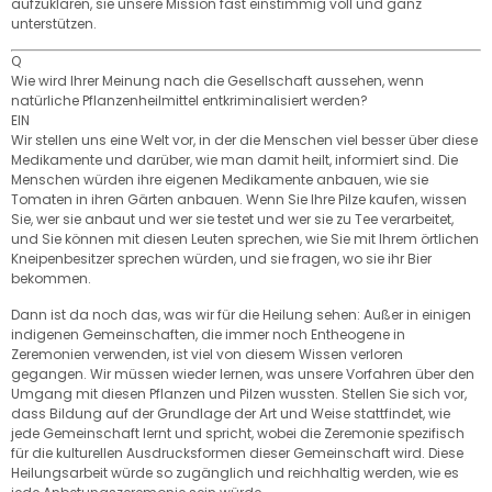
aufzuklären, sie unsere Mission fast einstimmig voll und ganz
unterstützen.
Q
Wie wird Ihrer Meinung nach die Gesellschaft aussehen, wenn
natürliche Pflanzenheilmittel entkriminalisiert werden?
EIN
Wir stellen uns eine Welt vor, in der die Menschen viel besser über diese
Medikamente und darüber, wie man damit heilt, informiert sind. Die
Menschen würden ihre eigenen Medikamente anbauen, wie sie
Tomaten in ihren Gärten anbauen. Wenn Sie Ihre Pilze kaufen, wissen
Sie, wer sie anbaut und wer sie testet und wer sie zu Tee verarbeitet,
und Sie können mit diesen Leuten sprechen, wie Sie mit Ihrem örtlichen
Kneipenbesitzer sprechen würden, und sie fragen, wo sie ihr Bier
bekommen.
Dann ist da noch das, was wir für die Heilung sehen: Außer in einigen
indigenen Gemeinschaften, die immer noch Entheogene in
Zeremonien verwenden, ist viel von diesem Wissen verloren
gegangen. Wir müssen wieder lernen, was unsere Vorfahren über den
Umgang mit diesen Pflanzen und Pilzen wussten. Stellen Sie sich vor,
dass Bildung auf der Grundlage der Art und Weise stattfindet, wie
jede Gemeinschaft lernt und spricht, wobei die Zeremonie spezifisch
für die kulturellen Ausdrucksformen dieser Gemeinschaft wird. Diese
Heilungsarbeit würde so zugänglich und reichhaltig werden, wie es