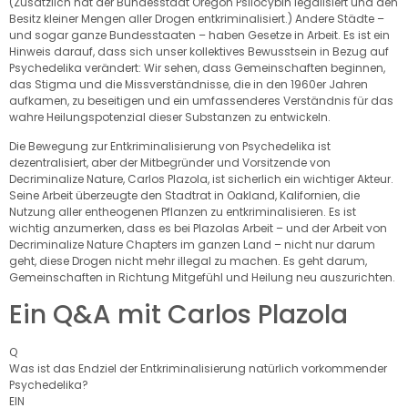
(Zusätzlich hat der Bundesstaat Oregon Psilocybin legalisiert und den
Besitz kleiner Mengen aller Drogen entkriminalisiert.) Andere Städte –
und sogar ganze Bundesstaaten – haben Gesetze in Arbeit. Es ist ein
Hinweis darauf, dass sich unser kollektives Bewusstsein in Bezug auf
Psychedelika verändert: Wir sehen, dass Gemeinschaften beginnen,
das Stigma und die Missverständnisse, die in den 1960er Jahren
aufkamen, zu beseitigen und ein umfassenderes Verständnis für das
wahre Heilungspotenzial dieser Substanzen zu entwickeln.
Die Bewegung zur Entkriminalisierung von Psychedelika ist
dezentralisiert, aber der Mitbegründer und Vorsitzende von
Decriminalize Nature, Carlos Plazola, ist sicherlich ein wichtiger Akteur.
Seine Arbeit überzeugte den Stadtrat in Oakland, Kalifornien, die
Nutzung aller entheogenen Pflanzen zu entkriminalisieren. Es ist
wichtig anzumerken, dass es bei Plazolas Arbeit – und der Arbeit von
Decriminalize Nature Chapters im ganzen Land – nicht nur darum
geht, diese Drogen nicht mehr illegal zu machen. Es geht darum,
Gemeinschaften in Richtung Mitgefühl und Heilung neu auszurichten.
Ein Q&A mit Carlos Plazola
Q
Was ist das Endziel der Entkriminalisierung natürlich vorkommender
Psychedelika?
EIN