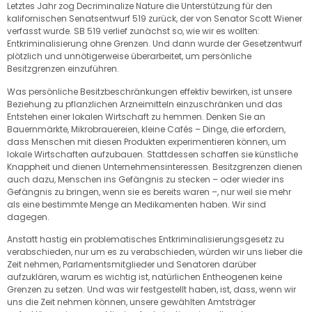
Letztes Jahr zog Decriminalize Nature die Unterstützung für den
kalifornischen Senatsentwurf 519 zurück, der von Senator Scott Wiener
verfasst wurde. SB 519 verlief zunächst so, wie wir es wollten:
Entkriminalisierung ohne Grenzen. Und dann wurde der Gesetzentwurf
plötzlich und unnötigerweise überarbeitet, um persönliche
Besitzgrenzen einzuführen.
Was persönliche Besitzbeschränkungen effektiv bewirken, ist unsere
Beziehung zu pflanzlichen Arzneimitteln einzuschränken und das
Entstehen einer lokalen Wirtschaft zu hemmen. Denken Sie an
Bauernmärkte, Mikrobrauereien, kleine Cafés – Dinge, die erfordern,
dass Menschen mit diesen Produkten experimentieren können, um
lokale Wirtschaften aufzubauen. Stattdessen schaffen sie künstliche
Knappheit und dienen Unternehmensinteressen. Besitzgrenzen dienen
auch dazu, Menschen ins Gefängnis zu stecken – oder wieder ins
Gefängnis zu bringen, wenn sie es bereits waren –, nur weil sie mehr
als eine bestimmte Menge an Medikamenten haben. Wir sind
dagegen.
Anstatt hastig ein problematisches Entkriminalisierungsgesetz zu
verabschieden, nur um es zu verabschieden, würden wir uns lieber die
Zeit nehmen, Parlamentsmitglieder und Senatoren darüber
aufzuklären, warum es wichtig ist, natürlichen Entheogenen keine
Grenzen zu setzen. Und was wir festgestellt haben, ist, dass, wenn wir
uns die Zeit nehmen können, unsere gewählten Amtsträger