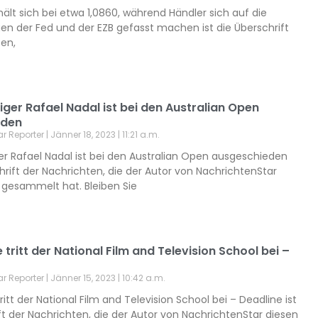
ält sich bei etwa 1,0860, während Händler sich auf die
en der Fed und der EZB gefasst machen ist die Überschrift
ten,
diger Rafael Nadal ist bei den Australian Open
eden
ar Reporter
Jänner 18, 2023
11:21 a.m.
ger Rafael Nadal ist bei den Australian Open ausgeschieden
chrift der Nachrichten, die der Autor von NachrichtenStar
l gesammelt hat. Bleiben Sie
e tritt der National Film and Television School bei –
ar Reporter
Jänner 15, 2023
10:42 a.m.
tritt der National Film and Television School bei – Deadline ist
ft der Nachrichten, die der Autor von NachrichtenStar diesen