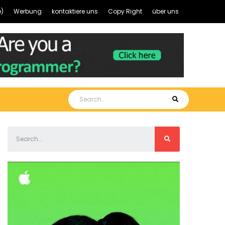
)
Werbung
kontaktiere uns
Copy Right
über uns