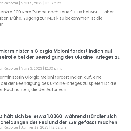
ar Reporter
März 5, 2023
11:56 a.m.
schenkte 300 Rare "Suche nach Feuer" CDs bei MSG – aber
aben Mühe, Zugang zur Musik zu bekommen ist die
er
emierministerin Giorgia Meloni fordert Indien auf,
selrolle bei der Beendigung des Ukraine-Krieges zu
ar Reporter
März 3, 2023
12:30 p.m.
ierministerin Giorgia Meloni fordert Indien auf, eine
e bei der Beendigung des Ukraine-Krieges zu spielen ist die
er Nachrichten, die der Autor von
 hält sich bei etwa 1,0860, während Händler sich
tscheidungen der Fed und der EZB gefasst machen
ar Reporter
Jänner 29, 2023
12:02 p.m.