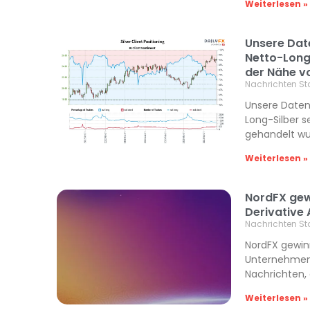
Weiterlesen »
Unsere Date
Netto-Long-
der Nähe v
Nachrichten St
Unsere Daten 
Long-Silber s
gehandelt wur
Weiterlesen »
NordFX gew
Derivative
Nachrichten St
NordFX gewin
Unternehmensn
Nachrichten,
Weiterlesen »