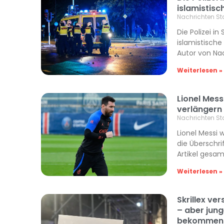
islamistisc
Nachrichten St
Die Polizei 
islamistische
Autor von Na
Weiterlesen »
Lionel Mess
verlängern
Nachrichten St
Lionel Messi 
die Überschri
Artikel gesam
Weiterlesen »
Skrillex v
– aber jun
bekommen