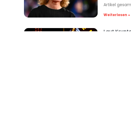
Artikel gesa
Weiterlesen »
Laut Krypto
Reuters „ge
Nachrichten St
Laut Krypto-B
„gesperrt“. i
NachrichtenS
Weiterlesen »
Mehr als 20
ruft zum Fr
Nachrichten St
Mehr als 20 
Frieden auf i
NachrichtenSt