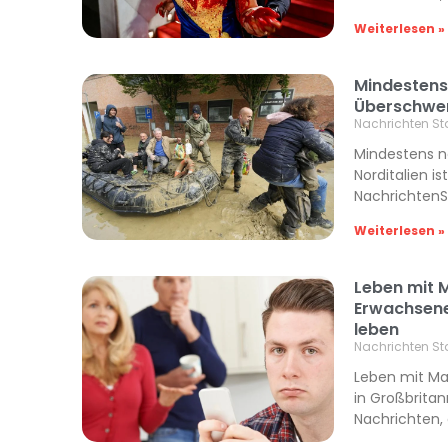
Weiterlesen »
Mindestens
Überschwem
Nachrichten St
Mindestens 
Norditalien i
NachrichtenSt
Weiterlesen »
Leben mit 
Erwachsene 
leben
Nachrichten St
Leben mit Ma
in Großbritan
Nachrichten, 