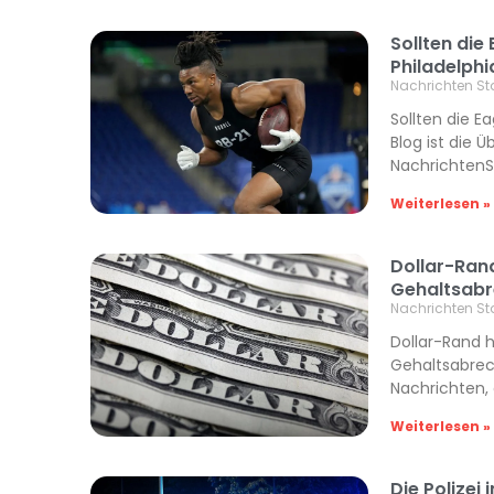
Sollten die
Philadelphi
Nachrichten St
Sollten die E
Blog ist die 
NachrichtenS
Weiterlesen »
Dollar-Rand
Gehaltsabr
Nachrichten St
Dollar-Rand h
Gehaltsabrec
Nachrichten,
Weiterlesen »
Die Polizei