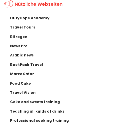
Nützliche Webseiten
DutyCope Academy
Travel Tours
Bitrogen
News Pro
Arabic news
BackPack Travel
Marze Safar
Food Cake
Travel Vision
Cake and sweets training
Teaching all kinds of drinks
Professional cooking training