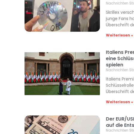
Nachrichten St
Skrillex ver
junge Fans h
Überschrift d
Weiterlesen »
Italiens Pr
eine Schlüs
spielen
Nachrichten St
Italiens Prem
Schlüsselroll
Überschrift d
Weiterlesen »
Der EUR/USD
auf die En
Nachrichten St