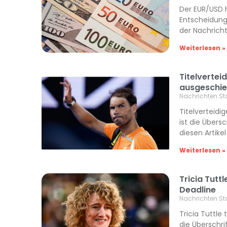
Der EUR/USD h
Entscheidung
der Nachrich
Weiterlesen »
Titelvertei
ausgeschi
Nachrichten St
Titelverteidi
ist die Übers
diesen Artike
Weiterlesen »
Tricia Tuttl
Deadline
Nachrichten St
Tricia Tuttle 
die Überschri