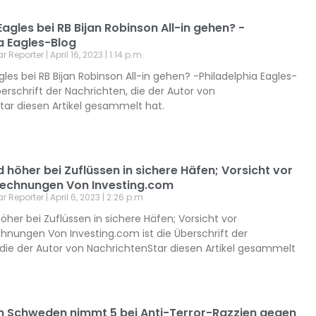
 Eagles bei RB Bijan Robinson All-in gehen? -
a Eagles-Blog
ar Reporter
April 16, 2023
1:14 p.m.
agles bei RB Bijan Robinson All-in gehen? -Philadelphia Eagles-
Überschrift der Nachrichten, die der Autor von
tar diesen Artikel gesammelt hat.
 höher bei Zuflüssen in sichere Häfen; Vorsicht vor
echnungen Von Investing.com
ar Reporter
April 6, 2023
2:26 p.m.
öher bei Zuflüssen in sichere Häfen; Vorsicht vor
hnungen Von Investing.com ist die Überschrift der
 die der Autor von NachrichtenStar diesen Artikel gesammelt
 in Schweden nimmt 5 bei Anti-Terror-Razzien gegen