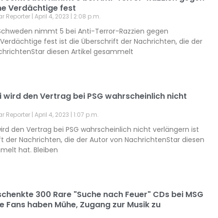
he Verdächtige fest
ar Reporter
April 4, 2023
2:08 p.m.
in Schweden nimmt 5 bei Anti-Terror-Razzien gegen
 Verdächtige fest ist die Überschrift der Nachrichten, die der
chrichtenStar diesen Artikel gesammelt
i wird den Vertrag bei PSG wahrscheinlich nicht
ar Reporter
April 4, 2023
1:07 p.m.
wird den Vertrag bei PSG wahrscheinlich nicht verlängern ist
ft der Nachrichten, die der Autor von NachrichtenStar diesen
melt hat. Bleiben
erschenkte 300 Rare "Suche nach Feuer" CDs bei MSG
ge Fans haben Mühe, Zugang zur Musik zu