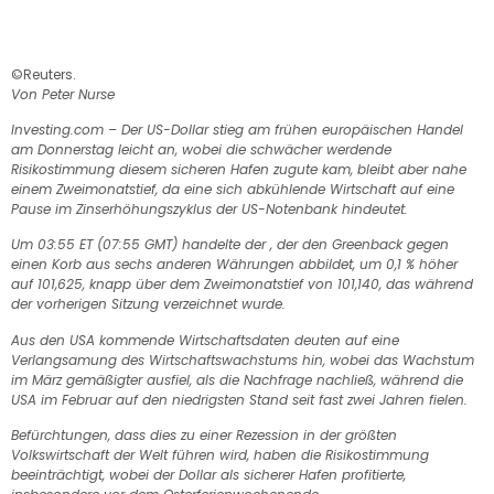
©Reuters.
Von Peter Nurse
Investing.com – Der US-Dollar stieg am frühen europäischen Handel
am Donnerstag leicht an, wobei die schwächer werdende
Risikostimmung diesem sicheren Hafen zugute kam, bleibt aber nahe
einem Zweimonatstief, da eine sich abkühlende Wirtschaft auf eine
Pause im Zinserhöhungszyklus der US-Notenbank hindeutet.
Um 03:55 ET (07:55 GMT) handelte der , der den Greenback gegen
einen Korb aus sechs anderen Währungen abbildet, um 0,1 % höher
auf 101,625, knapp über dem Zweimonatstief von 101,140, ​​das während
der vorherigen Sitzung verzeichnet wurde.
Aus den USA kommende Wirtschaftsdaten deuten auf eine
Verlangsamung des Wirtschaftswachstums hin, wobei das Wachstum
im März gemäßigter ausfiel, als die Nachfrage nachließ, während die
USA im Februar auf den niedrigsten Stand seit fast zwei Jahren fielen.
Befürchtungen, dass dies zu einer Rezession in der größten
Volkswirtschaft der Welt führen wird, haben die Risikostimmung
beeinträchtigt, wobei der Dollar als sicherer Hafen profitierte,