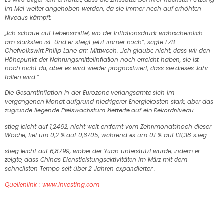
im Mai weiter angehoben werden, da sie immer noch auf erhöhten
Niveaus kämpft.
„Ich schaue auf Lebensmittel, wo der Inflationsdruck wahrscheinlich
am stärksten ist. Und er steigt jetzt immer noch“, sagte EZB-
Chefvolkswirt Philip Lane am Mittwoch. „Ich glaube nicht, dass wir den
Höhepunkt der Nahrungsmittelinflation noch erreicht haben, sie ist
noch nicht da, aber es wird wieder prognostiziert, dass sie dieses Jahr
fallen wird.“
Die Gesamtinflation in der Eurozone verlangsamte sich im
vergangenen Monat aufgrund niedrigerer Energiekosten stark, aber das
zugrunde liegende Preiswachstum kletterte auf ein Rekordniveau.
stieg leicht auf 1,2462, nicht weit entfernt vom Zehnmonatshoch dieser
Woche, fiel um 0,2 % auf 0,6705, während es um 0,1 % auf 131,38 stieg.
stieg leicht auf 6,8799, wobei der Yuan unterstützt wurde, indem er
zeigte, dass Chinas Dienstleistungsaktivitäten im März mit dem
schnellsten Tempo seit über 2 Jahren expandierten.
Quellenlink : www.investing.com