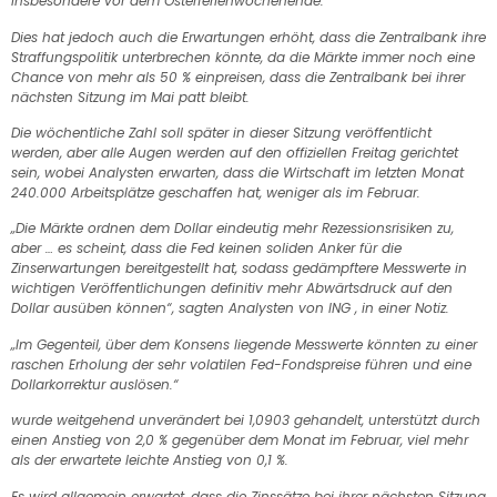
insbesondere vor dem Osterferienwochenende.
Dies hat jedoch auch die Erwartungen erhöht, dass die Zentralbank ihre
Straffungspolitik unterbrechen könnte, da die Märkte immer noch eine
Chance von mehr als 50 % einpreisen, dass die Zentralbank bei ihrer
nächsten Sitzung im Mai patt bleibt.
Die wöchentliche Zahl soll später in dieser Sitzung veröffentlicht
werden, aber alle Augen werden auf den offiziellen Freitag gerichtet
sein, wobei Analysten erwarten, dass die Wirtschaft im letzten Monat
240.000 Arbeitsplätze geschaffen hat, weniger als im Februar.
„Die Märkte ordnen dem Dollar eindeutig mehr Rezessionsrisiken zu,
aber … es scheint, dass die Fed keinen soliden Anker für die
Zinserwartungen bereitgestellt hat, sodass gedämpftere Messwerte in
wichtigen Veröffentlichungen definitiv mehr Abwärtsdruck auf den
Dollar ausüben können“, sagten Analysten von ING , in einer Notiz.
„Im Gegenteil, über dem Konsens liegende Messwerte könnten zu einer
raschen Erholung der sehr volatilen Fed-Fondspreise führen und eine
Dollarkorrektur auslösen.“
wurde weitgehend unverändert bei 1,0903 gehandelt, unterstützt durch
einen Anstieg von 2,0 % gegenüber dem Monat im Februar, viel mehr
als der erwartete leichte Anstieg von 0,1 %.
Es wird allgemein erwartet, dass die Zinssätze bei ihrer nächsten Sitzung