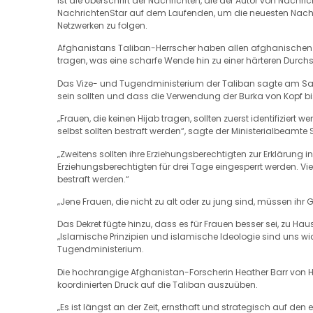
ist die Überschrift der Nachrichten, die der Autor von Nachri
NachrichtenStar auf dem Laufenden, um die neuesten Nachric
Netzwerken zu folgen.
Afghanistans Taliban-Herrscher haben allen afghanischen Fra
tragen, was eine scharfe Wende hin zu einer härteren Durchse
Das Vize- und Tugendministerium der Taliban sagte am Sams
sein sollten und dass die Verwendung der Burka von Kopf bis
„Frauen, die keinen Hijab tragen, sollten zuerst identifiziert
selbst sollten bestraft werden“, sagte der Ministerialbeam
„Zweitens sollten ihre Erziehungsberechtigten zur Erklärung i
Erziehungsberechtigten für drei Tage eingesperrt werden. Vie
bestraft werden.“
„Jene Frauen, die nicht zu alt oder zu jung sind, müssen ih
Das Dekret fügte hinzu, dass es für Frauen besser sei, zu Hau
„Islamische Prinzipien und islamische Ideologie sind uns wi
Tugendministerium.
Die hochrangige Afghanistan-Forscherin Heather Barr von H
koordinierten Druck auf die Taliban auszuüben.
„Es ist längst an der Zeit, ernsthaft und strategisch auf den