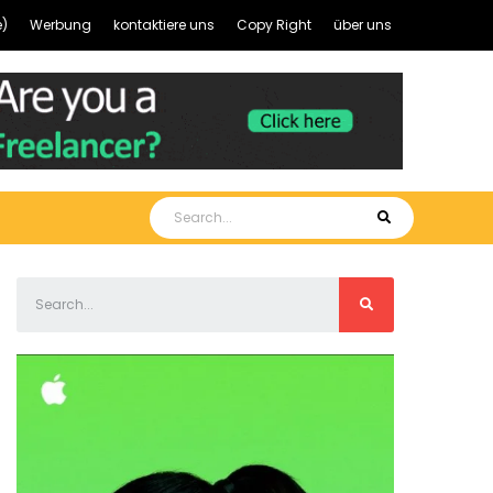
)
Werbung
kontaktiere uns
Copy Right
über uns