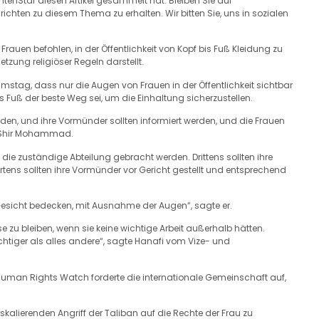
chtenStar diesen Artikel gesammelt hat. Bleiben Sie auf
hten zu diesem Thema zu erhalten. Wir bitten Sie, uns in sozialen
uen befohlen, in der Öffentlichkeit von Kopf bis Fuß Kleidung zu
tzung religiöser Regeln darstellt.
tag, dass nur die Augen von Frauen in der Öffentlichkeit sichtbar
 Fuß der beste Weg sei, um die Einhaltung sicherzustellen.
 werden, und ihre Vormünder sollten informiert werden, und die Frauen
te Shir Mohammad.
n die zuständige Abteilung gebracht werden. Drittens sollten ihre
rtens sollten ihre Vormünder vor Gericht gestellt und entsprechend
r Gesicht bedecken, mit Ausnahme der Augen“, sagte er.
se zu bleiben, wenn sie keine wichtige Arbeit außerhalb hätten.
chtiger als alles andere“, sagte Hanafi vom Vize- und
uman Rights Watch forderte die internationale Gemeinschaft auf,
 eskalierenden Angriff der Taliban auf die Rechte der Frau zu