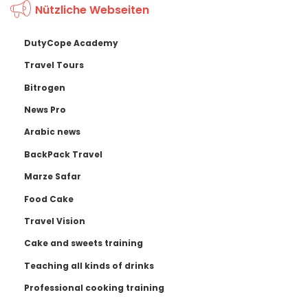
Nützliche Webseiten
DutyCope Academy
Travel Tours
Bitrogen
News Pro
Arabic news
BackPack Travel
Marze Safar
Food Cake
Travel Vision
Cake and sweets training
Teaching all kinds of drinks
Professional cooking training