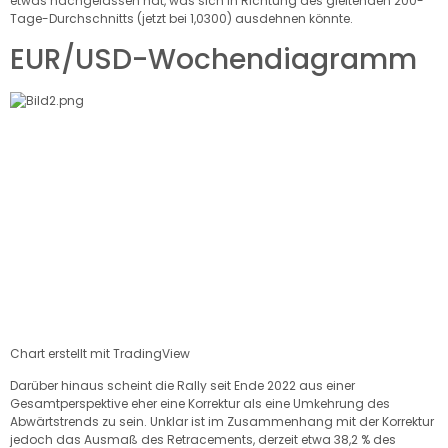
etwas nachgelassen hat, was sich in Richtung des gleitenden 200-
Tage-Durchschnitts (jetzt bei 1,0300) ausdehnen könnte.
EUR/USD-Wochendiagramm
Chart erstellt mit TradingView
Darüber hinaus scheint die Rally seit Ende 2022 aus einer
Gesamtperspektive eher eine Korrektur als eine Umkehrung des
Abwärtstrends zu sein. Unklar ist im Zusammenhang mit der Korrektur
jedoch das Ausmaß des Retracements, derzeit etwa 38,2 % des