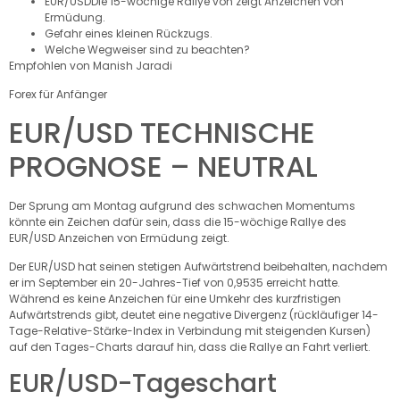
EUR/USD
Die 15-wöchige Rallye von zeigt Anzeichen von
Ermüdung.
Gefahr eines kleinen Rückzugs.
Welche Wegweiser sind zu beachten?
Empfohlen von Manish Jaradi
Forex für Anfänger
EUR/USD TECHNISCHE
PROGNOSE – NEUTRAL
Der Sprung am Montag aufgrund des schwachen Momentums
könnte ein Zeichen dafür sein, dass die 15-wöchige Rallye des
EUR/USD Anzeichen von Ermüdung zeigt.
Der EUR/USD hat seinen stetigen Aufwärtstrend beibehalten, nachdem
er im September ein 20-Jahres-Tief von 0,9535 erreicht hatte.
Während es keine Anzeichen für eine Umkehr des kurzfristigen
Aufwärtstrends gibt, deutet eine negative Divergenz (rückläufiger 14-
Tage-Relative-Stärke-Index in Verbindung mit steigenden Kursen)
auf den Tages-Charts darauf hin, dass die Rallye an Fahrt verliert.
EUR/USD-Tageschart