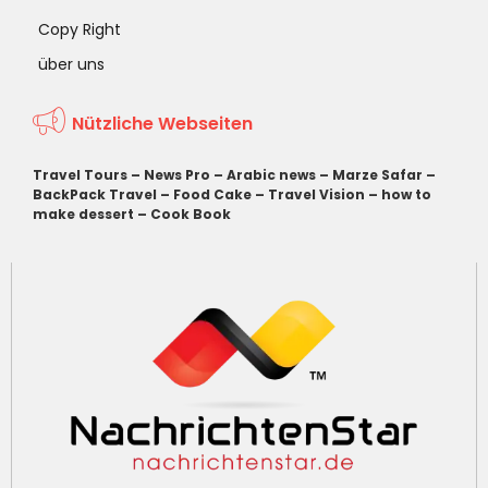
Copy Right
über uns
Nützliche Webseiten
Travel Tours
–
News Pro
–
Arabic news
–
Marze Safar
–
BackPack Travel
–
Food Cake
–
Travel Vision
–
how to
make dessert
–
Cook Book