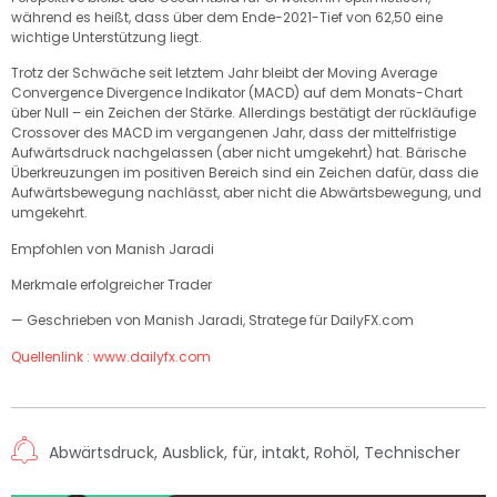
während es heißt, dass über dem Ende-2021-Tief von 62,50 eine
wichtige Unterstützung liegt.
Trotz der Schwäche seit letztem Jahr bleibt der Moving Average
Convergence Divergence Indikator (MACD) auf dem Monats-Chart
über Null – ein Zeichen der Stärke. Allerdings bestätigt der rückläufige
Crossover des MACD im vergangenen Jahr, dass der mittelfristige
Aufwärtsdruck nachgelassen (aber nicht umgekehrt) hat. Bärische
Überkreuzungen im positiven Bereich sind ein Zeichen dafür, dass die
Aufwärtsbewegung nachlässt, aber nicht die Abwärtsbewegung, und
umgekehrt.
Empfohlen von Manish Jaradi
Merkmale erfolgreicher Trader
— Geschrieben von Manish Jaradi, Stratege für DailyFX.com
Quellenlink : www.dailyfx.com
Abwärtsdruck
,
Ausblick
,
für
,
intakt
,
Rohöl
,
Technischer