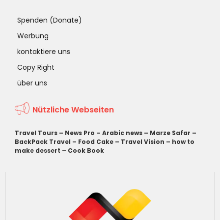
Spenden (Donate)
Werbung
kontaktiere uns
Copy Right
über uns
Nützliche Webseiten
Travel Tours
–
News Pro
–
Arabic news
–
Marze Safar
–
BackPack Travel
–
Food Cake
–
Travel Vision
–
how to
make dessert
–
Cook Book