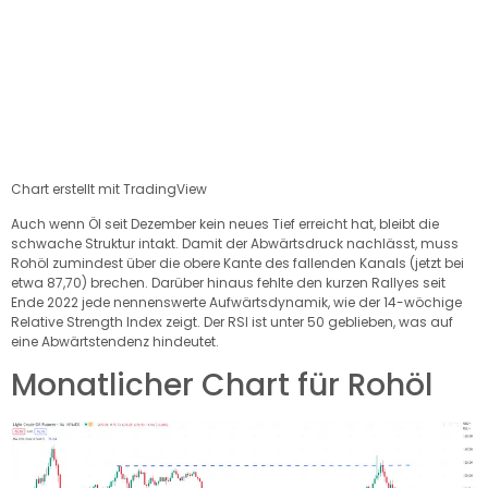
Chart erstellt mit TradingView
Auch wenn Öl seit Dezember kein neues Tief erreicht hat, bleibt die
schwache Struktur intakt. Damit der Abwärtsdruck nachlässt, muss
Rohöl zumindest über die obere Kante des fallenden Kanals (jetzt bei
etwa 87,70) brechen. Darüber hinaus fehlte den kurzen Rallyes seit
Ende 2022 jede nennenswerte Aufwärtsdynamik, wie der 14-wöchige
Relative Strength Index zeigt. Der RSI ist unter 50 geblieben, was auf
eine Abwärtstendenz hindeutet.
Monatlicher Chart für Rohöl