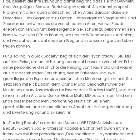
Hoe, geleitet, die ihre Erkundung damit beginnt, dass sie mit Gwyneth
über Vergnügen, Sex und Beziehungen spricht. Als nächstes spricht
N’diaye mit drei Frauen unterschiedlichen Alters darüber, dass sie
Detectives – im Gegensatz zu Opfern – ihres eigenen Vergnügens sind.
Zusammen entwirren sie die verschiedenen Arten, wie wir Freude
erleben können, warum befriedigender Sex schwer zu bekommen sein
kann, wie wir uns öffnen können, um unsere Wünsche auszudrücken,
und worauf wir uns auf unserem Weg und in unserem ganzen Leben
freuen können.
Für „Healing in a Sick Society“ begibt sich der Psychiater Will Siu, MD,
auf eine Reise, um unser Heilungspotenzial besser zu verstehen. Er teilt
seine persönliche Geschichte der Heilung von Traumata und was er
aus der bestehenden Forschung, seinen Patienten und zwei
grundlegenden Experten und persönlichen Mentoren gelernt hat. Siu
setzt sich mit Rick Doblin, dem Gründer und Geschäftsführer der
Multidisciplinary Association for Psychedelic Studies (MAPS), und dem
renommierten Arzt und Denker Gabor Maté, MD, zusammen. Und am
Ende dieser besonderen Erforschung stellt sich Siu einen
ganzheitlichen und menschlicheren Ansatz zur Heilung, Verbindung
und Erweiterung vor und skizziert ihn.
In „Finding Beauty“ erkundet die Autorin, LGBTQAI-Aktivistin und
Beauty-Expertin Jodie Patterson Kapital-
B
Schönheit durch intime
Interviews mit ihrer persönlichen „Frauencollage“ – dynamische und
eigensinnige Freundinnen, Mentorinnen und Persönlichkeiten des