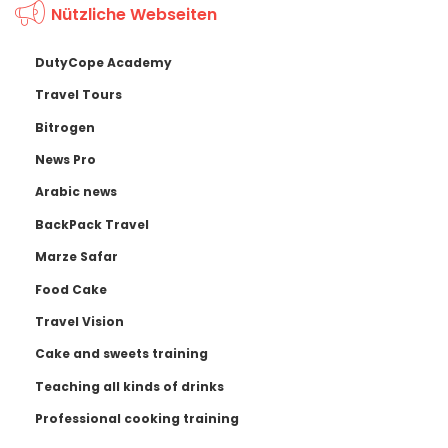
Nützliche Webseiten
DutyCope Academy
Travel Tours
Bitrogen
News Pro
Arabic news
BackPack Travel
Marze Safar
Food Cake
Travel Vision
Cake and sweets training
Teaching all kinds of drinks
Professional cooking training