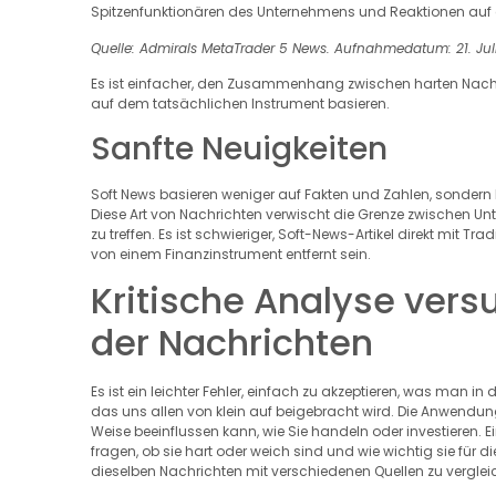
Spitzenfunktionären des Unternehmens und Reaktionen auf g
Quelle: Admirals MetaTrader 5 News. Aufnahmedatum: 21. Jul
Es ist einfacher, den Zusammenhang zwischen harten Nachri
auf dem tatsächlichen Instrument basieren.
Sanfte Neuigkeiten
Soft News basieren weniger auf Fakten und Zahlen, sondern
Diese Art von Nachrichten verwischt die Grenze zwischen Un
zu treffen. Es ist schwieriger, Soft-News-Artikel direkt mit
von einem Finanzinstrument entfernt sein.
Kritische Analyse vers
der Nachrichten
Es ist ein leichter Fehler, einfach zu akzeptieren, was man in
das uns allen von klein auf beigebracht wird. Die Anwendung e
Weise beeinflussen kann, wie Sie handeln oder investieren. Ei
fragen, ob sie hart oder weich sind und wie wichtig sie für d
dieselben Nachrichten mit verschiedenen Quellen zu verglei