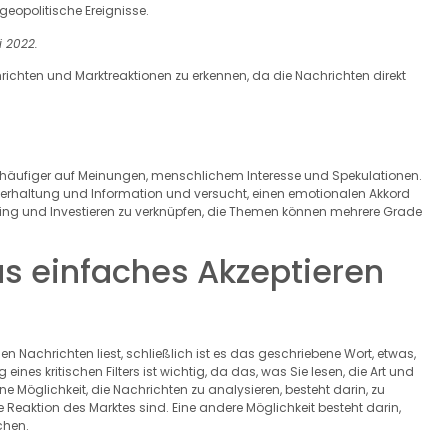
eopolitische Ereignisse.
i 2022.
chten und Marktreaktionen zu erkennen, da die Nachrichten direkt
 häufiger auf Meinungen, menschlichem Interesse und Spekulationen.
terhaltung und Information und versucht, einen emotionalen Akkord
 Trading und Investieren zu verknüpfen, die Themen können mehrere Grade
us einfaches Akzeptieren
 den Nachrichten liest, schließlich ist es das geschriebene Wort, etwas,
ines kritischen Filters ist wichtig, da das, was Sie lesen, die Art und
ne Möglichkeit, die Nachrichten zu analysieren, besteht darin, zu
ie Reaktion des Marktes sind. Eine andere Möglichkeit besteht darin,
chen.