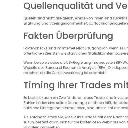
Quellenqualität und Ve
Quellen sind nicht alle gleich, einige von ihnen sind zuverläs
Erfahrung und Voreingenommenheit, ja, Nachrichtenquellen 
Fakten Überprüfung
Faktenchecks sind im Internet relativ zugänglich, wenn es 
öffentlichen Diensten wie staatlichen Statistikämtern basiere
Wenn beispielsweise die US-Regierung ihre neuesten BIP-Wac
Website des Bureau of Economic Analysis (BEA). Die doppelte
machen, ob die Quelle zuverlässig ist oder nicht.
Timing Ihrer Trades mi
Es besteht kaum ein Zweifel daran, dass Trader und Investo
Zahlen bilden eine solide Grundlage, die Ihnen hilft, Hande
nützliche Hintergrundinformationen, sind aber nicht der bes
Als Anfänger lernen Sie, wie Sie Ihre Trades mit dem Nachric
zu tun, besteht darin, sich für die kostenlosen Webinare v
Händlern anzusehen.