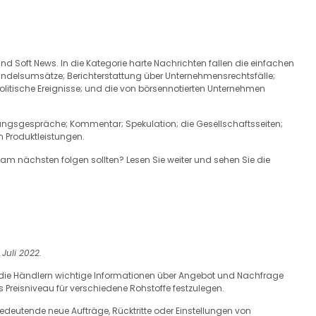
d Soft News. In die Kategorie harte Nachrichten fallen die einfachen
andelsumsätze; Berichterstattung über Unternehmensrechtsfälle;
litische Ereignisse; und die von börsennotierten Unternehmen
lungsgespräche; Kommentar; Spekulation; die Gesellschaftsseiten;
n Produktleistungen.
 am nächsten folgen sollten? Lesen Sie weiter und sehen Sie die
Juli 2022.
 die Händlern wichtige Informationen über Angebot und Nachfrage
s Preisniveau für verschiedene Rohstoffe festzulegen.
edeutende neue Aufträge, Rücktritte oder Einstellungen von