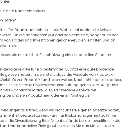
ichten,
 auf dem Nachrichtenfluss.
en hören?
n. Bei Finanznachrichten ist die Wahl nicht so klar, die Antwort
Sie lesen. Ob die Nachrichten gut oder schlecht sind, hängt auch von
rm von Trades und Investitionen geschehen, die Sie halten und an
llen Ziele.
lesen, die nur mit Ihrer Einschätzung einer finanziellen Situation
n gehaltene Aktie für ein bestimmtes Quartal eine gute Dividende
uelle gelesen haben, in dem steht, dass die Verkäufe von Produkt X in
erkäufe von Produkt X“ und lesen weitere Nachrichtenartikel darüber,
g, dass es eine starke Dividendenausschüttung geben wird. Aufgrund
ndere Nachrichtenartikel, die verschiedene Aspekte der
ng bei anderen Produktlinien oder einen Anstieg der
scheidungen zu treffen, wenn wir nicht unsere eigenen Ansätze hätten,
genommenheit bewusst zu sein, kann für Risikomanagementtechniken
der die Diversifizierung Ihrer Aktienbestände bei der Investition in die
und Ihre finanziellen Ziele glauben, sollten Sie das Marktrisiko im