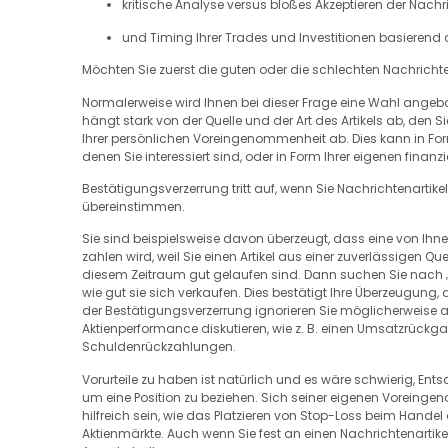
kritische Analyse versus bloßes Akzeptieren der Nachr
und Timing Ihrer Trades und Investitionen basierend
Möchten Sie zuerst die guten oder die schlechten Nachricht
Normalerweise wird Ihnen bei dieser Frage eine Wahl angebote
hängt stark von der Quelle und der Art des Artikels ab, den 
Ihrer persönlichen Voreingenommenheit ab. Dies kann in Fo
denen Sie interessiert sind, oder in Form Ihrer eigenen finanzie
Bestätigungsverzerrung tritt auf, wenn Sie Nachrichtenartikel 
übereinstimmen.
Sie sind beispielsweise davon überzeugt, dass eine von Ihne
zahlen wird, weil Sie einen Artikel aus einer zuverlässigen Q
diesem Zeitraum gut gelaufen sind. Dann suchen Sie nach „V
wie gut sie sich verkaufen. Dies bestätigt Ihre Überzeugun
der Bestätigungsverzerrung ignorieren Sie möglicherweise a
Aktienperformance diskutieren, wie z. B. einen Umsatzrückga
Schuldenrückzahlungen.
Vorurteile zu haben ist natürlich und es wäre schwierig, Ent
um eine Position zu beziehen. Sich seiner eigenen Vorein
hilfreich sein, wie das Platzieren von Stop-Loss beim Handel o
Aktienmärkte. Auch wenn Sie fest an einen Nachrichtenartikel 