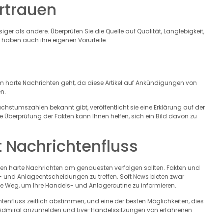
rtrauen
siger als andere. Überprüfen Sie die Quelle auf Qualität, Langlebigkeit,
haben auch ihre eigenen Vorurteile.
um harte Nachrichten geht, da diese Artikel auf Ankündigungen von
n.
hstumszahlen bekannt gibt, veröffentlicht sie eine Erklärung auf der
 Überprüfung der Fakten kann Ihnen helfen, sich ein Bild davon zu
t Nachrichtenfluss
ren harte Nachrichten am genauesten verfolgen sollten. Fakten und
ls- und Anlageentscheidungen zu treffen. Soft News bieten zwar
te Weg, um Ihre Handels- und Anlageroutine zu informieren.
htenfluss zeitlich abstimmen, und eine der besten Möglichkeiten, dies
on Admiral anzumelden und Live-Handelssitzungen von erfahrenen