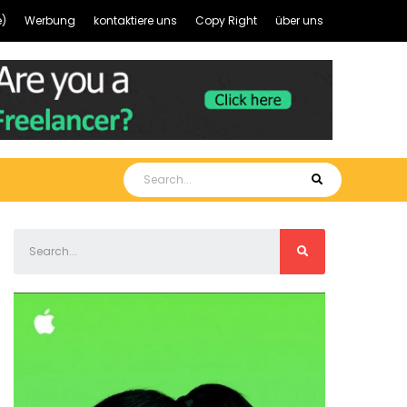
)
Werbung
kontaktiere uns
Copy Right
über uns