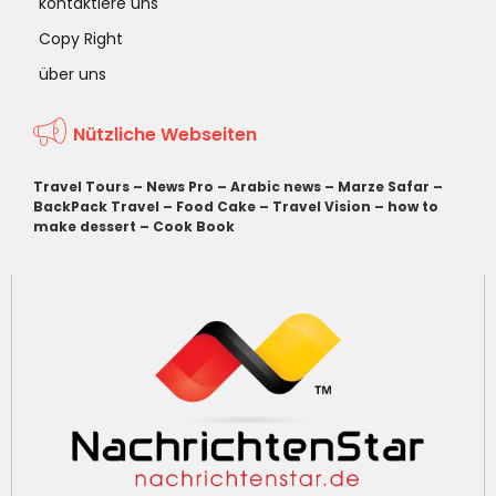
kontaktiere uns
Copy Right
über uns
Nützliche Webseiten
Travel Tours
–
News Pro
–
Arabic news
–
Marze Safar
–
BackPack Travel
–
Food Cake
–
Travel Vision
–
how to
make dessert
–
Cook Book