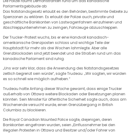
Die Polizei räumt Demonstranten rund um das kanadische
Parlamentsgebäude ab
Das Notstandsgesetz erlaubt es den Behörden, bestimmte Gebiete zu
Sperrzonen zu erklären. Es erlaubt der Polizei auch, private und
geschäftliche Bankkonten von Lastwagenfahrern einzufrieren und
Abschleppunternehmen zu zwingen, Fahrzeuge abzuschleppen.
Der Trucker-Protest wuchs, bis er eine Handvoll kanadisch-
amerikanische Grenzposten schloss und wichtige Teile der
Hauptstadt für mehr als drei Wochen lahmlegte. Aber alle
Grenzblockaden sind jetzt beendet und die Straßen rund um das
kanadische Parlament sind ruhig.
„Uns war sehr klar, dass die Anwendung des Notstandsgesetzes
zeitlich begrenzt sein würde“, sagte Trudeau. „Wir sagten, wir würden
es so schnell wie möglich aufheben.“
Trudeau hatte Anfang dieser Woche gewarnt, dass einige Trucker
außerhalb von Ottawa weitere Blockaden oder Besetzungen planen
könnten. Sein Minister für öffentliche Sicherheit sagte auch, dass am
Wochenende versucht wurde, einen Grenzübergang in British
Columbia zu blockieren.
Die Royal Canadian Mounted Police sagte, diejenigen, deren
Bankkonten eingefroren wurden, seien „Einflussnehmer bei den
illegalen Protesten in Ottawa und Besitzer und/oder Fahrer von