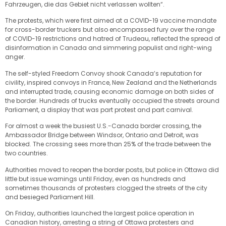
Fahrzeugen, die das Gebiet nicht verlassen wollten“.
The protests, which were first aimed at a COVID-19 vaccine mandate
for cross-border truckers but also encompassed fury over the range
of COVID-19 restrictions and hatred of Trudeau, reflected the spread of
disinformation in Canada and simmering populist and right-wing
anger.
The self-styled Freedom Convoy shook Canada’s reputation for
civility, inspired convoys in France, New Zealand and the Netherlands
and interrupted trade, causing economic damage on both sides of
the border. Hundreds of trucks eventually occupied the streets around
Parliament, a display that was part protest and part carnival.
For almost a week the busiest U.S.-Canada border crossing, the
Ambassador Bridge between Windsor, Ontario and Detroit, was
blocked. The crossing sees more than 25% of the trade between the
two countries.
Authorities moved to reopen the border posts, but police in Ottawa did
little but issue warnings until Friday, even as hundreds and
sometimes thousands of protesters clogged the streets of the city
and besieged Parliament Hill.
On Friday, authorities launched the largest police operation in
Canadian history, arresting a string of Ottawa protesters and