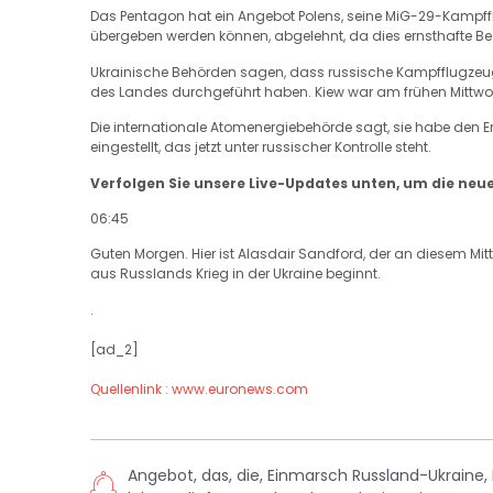
Das Pentagon hat ein Angebot Polens, seine MiG-29-Kampffl
übergeben werden können, abgelehnt, da dies ernsthafte Be
Ukrainische Behörden sagen, dass russische Kampfflugzeuge
des Landes durchgeführt haben. Kiew war am frühen Mittwoc
Die internationale Atomenergiebehörde sagt, sie habe den
eingestellt, das jetzt unter russischer Kontrolle steht.
Verfolgen Sie unsere Live-Updates unten, um die neu
06:45
Guten Morgen. Hier ist Alasdair Sandford, der an diesem Mi
aus Russlands Krieg in der Ukraine beginnt.
.
[ad_2]
Quellenlink : www.euronews.com
Angebot
,
das
,
die
,
Einmarsch Russland-Ukraine
,