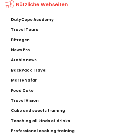
Nützliche Webseiten
DutyCope Academy
Travel Tours
Bitrogen
News Pro
Arabic news
BackPack Travel
Marze Safar
Food Cake
Travel Vision
Cake and sweets training
Teaching all kinds of drinks
Professional cooking training