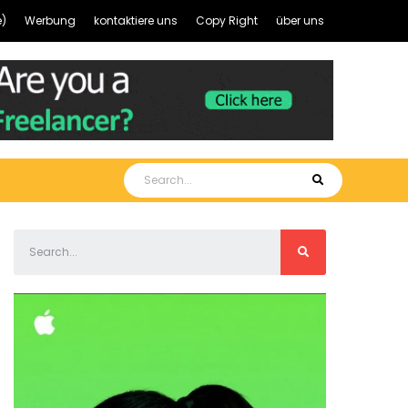
)
Werbung
kontaktiere uns
Copy Right
über uns