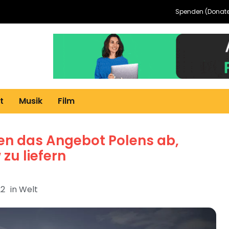
Spenden (Donate
t
Musik
Film
nen das Angebot Polens ab,
zu liefern
22
in
Welt