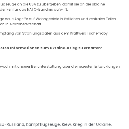
ugzeuge an die USA zu übergeben, damit sie an die Ukraine
denken für das NATO-Bündnis aufwirft.
 neue Angriffe auf Wohngebiete in östlichen und zentralen Teilen
h in Alarmbereitschaft.
 Empfang von Strahlungsdaten aus dem Kraftwerk Tschernobyl
esten Informationen zum Ukraine-Krieg zu erhalten:
ttwoch mit unserer Berichterstattung über die neuesten Entwicklungen
EU-Russland
,
Kampfflugzeuge
,
Kiew
,
Krieg in der Ukraine
,