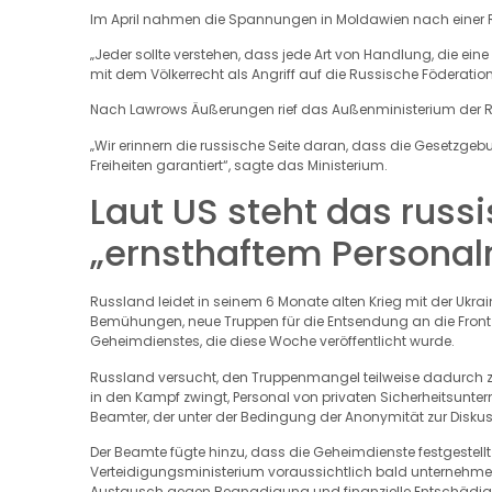
Im April nahmen die Spannungen in Moldawien nach einer Rei
„Jeder sollte verstehen, dass jede Art von Handlung, die eine
mit dem Völkerrecht als Angriff auf die Russische Föderation
Nach Lawrows Äußerungen rief das Außenministerium der Re
„Wir erinnern die russische Seite daran, dass die Gesetz
Freiheiten garantiert“, sagte das Ministerium.
Laut US steht das russi
„ernsthaftem Personal
Russland leidet in seinem 6 Monate alten Krieg mit der Ukra
Bemühungen, neue Truppen für die Entsendung an die Front 
Geheimdienstes, die diese Woche veröffentlicht wurde.
Russland versucht, den Truppenmangel teilweise dadurch zu
in den Kampf zwingt, Personal von privaten Sicherheitsunter
Beamter, der unter der Bedingung der Anonymität zur Diskus
Der Beamte fügte hinzu, dass die Geheimdienste festgestellt
Verteidigungsministerium voraussichtlich bald unternehmen wir
Austausch gegen Begnadigung und finanzielle Entschädig