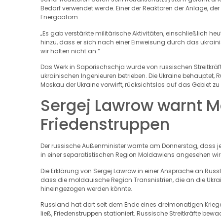
Bedarf verwendet werde. Einer der Reaktoren der Anlage, der 
Energoatom.
„Es gab verstärkte militärische Aktivitäten, einschließlich 
hinzu, dass er sich nach einer Einweisung durch das ukraini
wir halten nicht an.“
Das Werk in Saporischschja wurde von russischen Streitkrä
ukrainischen Ingenieuren betrieben. Die Ukraine behauptet, 
Moskau der Ukraine vorwirft, rücksichtslos auf das Gebiet zu
Sergej Lawrow warnt M
Friedenstruppen
Der russische Außenminister warnte am Donnerstag, dass je
in einer separatistischen Region Moldawiens angesehen wir
Die Erklärung von Sergej Lawrow in einer Ansprache an Russl
dass die moldauische Region Transnistrien, die an die Ukrai
hineingezogen werden könnte.
Russland hat dort seit dem Ende eines dreimonatigen Kriege
ließ, Friedenstruppen stationiert. Russische Streitkräfte be