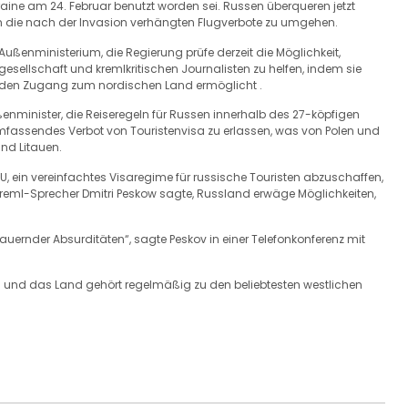
ine am 24. Februar benutzt worden sei. Russen überqueren jetzt
um die nach der Invasion verhängten Flugverbote zu umgehen.
ußenministerium, die Regierung prüfe derzeit die Möglichkeit,
gesellschaft und kremlkritischen Journalisten zu helfen, indem sie
n den Zugang zum nordischen Land ermöglicht .
enminister, die Reiseregeln für Russen innerhalb des 27-köpfigen
umfassendes Verbot von Touristenvisa zu erlassen, was von Polen und
nd Litauen.
 ein vereinfachtes Visaregime für russische Touristen abzuschaffen,
Kreml-Sprecher Dmitri Peskow sagte, Russland erwäge Möglichkeiten,
dauernder Absurditäten“, sagte Peskov in einer Telefonkonferenz mit
nd und das Land gehört regelmäßig zu den beliebtesten westlichen