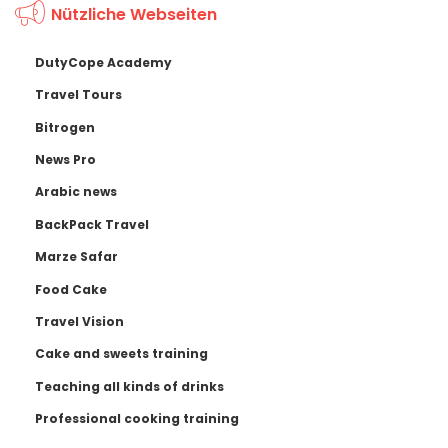
Nützliche Webseiten
DutyCope Academy
Travel Tours
Bitrogen
News Pro
Arabic news
BackPack Travel
Marze Safar
Food Cake
Travel Vision
Cake and sweets training
Teaching all kinds of drinks
Professional cooking training