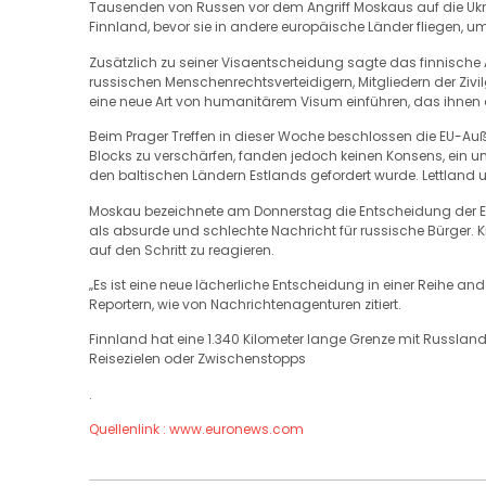
Tausenden von Russen vor dem Angriff Moskaus auf die Ukra
Finnland, bevor sie in andere europäische Länder fliegen, 
Zusätzlich zu seiner Visaentscheidung sagte das finnische A
russischen Menschenrechtsverteidigern, Mitgliedern der Zivil
eine neue Art von humanitärem Visum einführen, das ihne
Beim Prager Treffen in dieser Woche beschlossen die EU-Auß
Blocks zu verschärfen, fanden jedoch keinen Konsens, ein 
den baltischen Ländern Estlands gefordert wurde. Lettland u
Moskau bezeichnete am Donnerstag die Entscheidung der EU,
als absurde und schlechte Nachricht für russische Bürger. 
auf den Schritt zu reagieren.
„Es ist eine neue lächerliche Entscheidung in einer Reihe an
Reportern, wie von Nachrichtenagenturen zitiert.
Finnland hat eine 1.340 Kilometer lange Grenze mit Russla
Reisezielen oder Zwischenstopps
.
Quellenlink : www.euronews.com