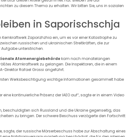
chtenStar diesen Artikel gesammelt hat. Bleiben Sie auf
hten zu diesem Thema zu erhalten. Wir bitten Sie, uns in sozialen
eiben in Saporischschja
Kernkraftwerk Zaporizhzhia ein, um es vor einer Katastrophe zu
wischen russischen und ukrainischen Streitkräften, die zur
r Aufgabe unterstrichen.
tionale Atomenergiebehörde
kam nach monatelangen
ößtes Atomkraftwerk zu gelangen. Die Inspektoren, die in einem
Direktor Rafael Grossi angeführt.
r ersten Werksbesichtigung wichtige Informationen gesammelt habe
r eine kontinuierliche Präsenz der IAEO auf“, sagte er in einem Video
n, beschuldigten sich Russland und die Ukraine gegenseitig, das
itern zu bringen. Der schwere Beschuss verzögerte den Fortschritt
e, sagte, der russische Mörserbeschuss habe zur Abschaltung eines
d eine Notstromversorgungsleitung beschädigt, die für den internen