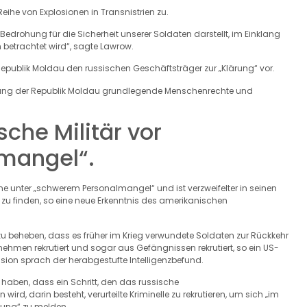
he von Explosionen in Transnistrien zu.
 Bedrohung für die Sicherheit unserer Soldaten darstellt, im Einklang
 betrachtet wird“, sagte Lawrow.
publik Moldau den russischen Geschäftsträger zur „Klärung“ vor.
gebung der Republik Moldau grundlegende Menschenrechte und
sche Militär vor
mangel“.
ine unter „schwerem Personalmangel“ und ist verzweifelter in seinen
zu finden, so eine neue Erkenntnis des amerikanischen
 beheben, dass es früher im Krieg verwundete Soldaten zur Rückkehr
nehmen rekrutiert und sogar aus Gefängnissen rekrutiert, so ein US-
sion sprach der herabgestufte Intelligenzbefund.
 haben, dass ein Schritt, den das russische
d, darin besteht, verurteilte Kriminelle zu rekrutieren, um sich „im
ung“ zu melden.