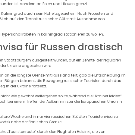
bunden ist, sondern an Polen und Litauen grenzt.
 Kaliningrad durch sein Hoheitsgebiet ein. Nach Protesten und
ßlich auf, den Transit russischer Güter mit Ausnahme von
erschallraketen in Kaliningrad stationieren zu wollen.
nvisa für Russen drastisch
n Staatsbürgern ausgestellt wurden, auf ein Zehntel der regulären
it der Ukraine angesehen wird.
Union die längste Grenze mit Russland teilt, gab die Entscheidung im
en Bürgern bekannt, die Bewegung russischer Touristen durch das
 in der Ukraine fortsetzt.
 nicht wie gewohnt weitergehen sollte, während die Ukrainer leiden“,
och bei einem Treffen der Außenminister der Europäischen Union in
 pro Woche und in nur vier russischen Städten Touristenvisa zu
wodsk nahe der finnischen Grenze.
sche „Touristenroute“ durch den Flughafen Helsinki, die von