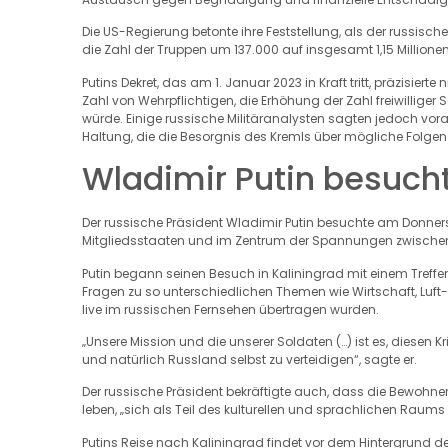
Die US-Regierung betonte ihre Feststellung, als der russisch
die Zahl der Truppen um 137.000 auf insgesamt 1,15 Millione
Putins Dekret, das am 1. Januar 2023 in Kraft tritt, präzisiert
Zahl von Wehrpflichtigen, die Erhöhung der Zahl freiwillige
würde. Einige russische Militäranalysten sagten jedoch vorau
Haltung, die die Besorgnis des Kremls über mögliche Folgen
Wladimir Putin besucht
Der russische Präsident Wladimir Putin besuchte am Donners
Mitgliedsstaaten und im Zentrum der Spannungen zwischen 
Putin begann seinen Besuch in Kaliningrad mit einem Treffen 
Fragen zu so unterschiedlichen Themen wie Wirtschaft, Luft-
live im russischen Fernsehen übertragen wurden.
„Unsere Mission und die unserer Soldaten (…) ist es, diesen 
und natürlich Russland selbst zu verteidigen“, sagte er.
Der russische Präsident bekräftigte auch, dass die Bewohne
leben, „sich als Teil des kulturellen und sprachlichen Raums
Putins Reise nach Kaliningrad findet vor dem Hintergrund 