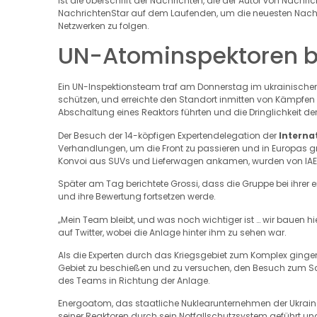
ist die Überschrift der Nachrichten, die der Autor von Nachri
NachrichtenStar auf dem Laufenden, um die neuesten Nachric
Netzwerken zu folgen.
UN-Atominspektoren bl
Ein UN-Inspektionsteam traf am Donnerstag im ukrainischen 
schützen, und erreichte den Standort inmitten von Kämpfen z
Abschaltung eines Reaktors führten und die Dringlichkeit de
Der Besuch der 14-köpfigen Expertendelegation der
Interna
Verhandlungen, um die Front zu passieren und in Europas gr
Konvoi aus SUVs und Lieferwagen ankamen, wurden von IAEA-
Später am Tag berichtete Grossi, dass die Gruppe bei ihre
und ihre Bewertung fortsetzen werde.
„Mein Team bleibt, und was noch wichtiger ist … wir bauen hie
auf Twitter, wobei die Anlage hinter ihm zu sehen war.
Als die Experten durch das Kriegsgebiet zum Komplex ginge
Gebiet zu beschießen und zu versuchen, den Besuch zum Sche
des Teams in Richtung der Anlage.
Energoatom, das staatliche Nuklearunternehmen der Ukrain
seiner Reaktoren durch sein Notfallschutzsystem geführt un