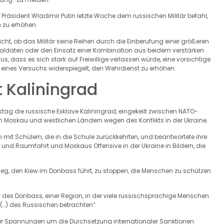
e Präsident Wladimir Putin letzte Woche dem russischen Militär befahl,
n zu erhöhen.
e nicht, ob das Militär seine Reihen durch die Einberufung einer größeren
r Soldaten oder den Einsatz einer Kombination aus beidem verstärken
s, dass es sich stark auf Freiwillige verlassen würde, eine vorsichtige
 eines Versuchs widerspiegelt, den Wehrdienst zu erhöhen.
 Kaliningrad
tag die russische Exklave Kaliningrad, eingekeilt zwischen NATO-
Moskau und westlichen Ländern wegen des Konflikts in der Ukraine.
mit Schülern, die in die Schule zurückkehrten, und beantwortete ihre
 und Raumfahrt und Moskaus Offensive in der Ukraine in Bildern, die
Krieg, den Kiew im Donbass führt, zu stoppen, die Menschen zu schützen
r des Donbass, einer Region, in der viele russischsprachige Menschen
 (…) des Russischen betrachten“.
der Spannungen um die Durchsetzung internationaler Sanktionen