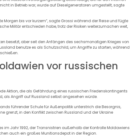
nicht in Betrieb war, wurde auf Dieselgeneratoren umgestellt, sagte
heute Morgen bis vor kurzem“, sagte Grossi während der Reise und fügte
sche Militär entschieden habe, trotz der Risiken weiterzumachen weit,
ften besetzt, aber seit den Anfängen des sechsmonatigen Krieges von
Russland benutze es als Schutzschild, um Angriffe zu starten, während
 schießen.
oldawien vor russischen
de Aktion, die als Gefährdung eines russischen Friedenskontingents
d, als Angriff auf Russland selbst angesehen würde.
ands führender Schule für Außenpolitik unterstrich die Besorgnis,
ne grenzt, in den Konflikt zwischen Russland und der Ukraine
s im Jahr 1992, der Transnistrien außerhalb der Kontrolle Moldawiens
wachen auch ein großes Munitionsdepot in der Region.