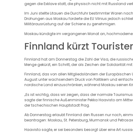
gegen die Exklave statt, die physisch nicht mit Russland ver
Im Juni stellte Litauen die Durchfuhr bestimmter Waren nach
Drohungen aus Moskau forderte die EU Vilnius jedoch schlie
Militärausrüstung auf der Schiene zu genehmigen.
Moskau kündigte im vergangenen Monat an, hochmoderne Hyp
Finnland kürzt Touriste
Finnland hat am Donnerstag die Zahl der Visa, die russische
Menge gekürzt, ein Schritt, der als Zeichen der Solidarität m
Finnland, das von allen Mitgliedsländern der Europäischen 
August unter wachsendem Druck von Politikern und einfach
nordische Land einzuschränken, während Moskau seinen Krieg
„Es ist wichtig, dass wir zeigen, dass der normale Tourismus
sagte der finnische Außenminister Pekka Haavisto am Mittw
der tschechischen Hauptstadt Prag.
Ab Donnerstag erlaubt Finnland den Russen nur noch, einmal
beantragen: Moskau, St. Petersburg, Murmansk und Petrosa
Haavisto sagte, er sei besonders besorgt über eine Art russi