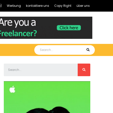
)
Werbung
kontaktiere uns
Copy Right
über uns