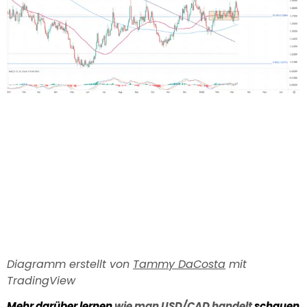
Diagramm erstellt von
Tammy DaCosta
mit
TradingView
Mehr darüber lernen
wie man USD/CAD handelt
schauen