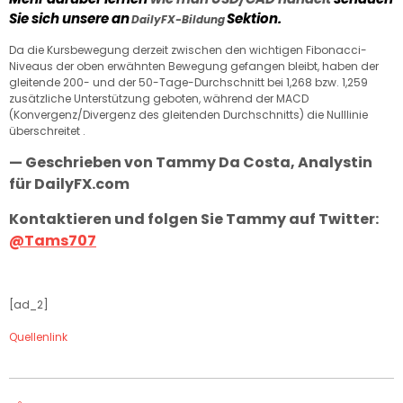
Sie sich unsere an
Sektion.
DailyFX-Bildung
Da die Kursbewegung derzeit zwischen den wichtigen Fibonacci-
Niveaus der oben erwähnten Bewegung gefangen bleibt, haben der
gleitende 200- und der 50-Tage-Durchschnitt bei 1,268 bzw. 1,259
zusätzliche Unterstützung geboten, während der MACD
(Konvergenz/Divergenz des gleitenden Durchschnitts) die Nulllinie
überschreitet .
— Geschrieben von Tammy Da Costa, Analystin
für DailyFX.com
Kontaktieren und folgen Sie Tammy auf Twitter:
@Tams707
[ad_2]
Quellenlink