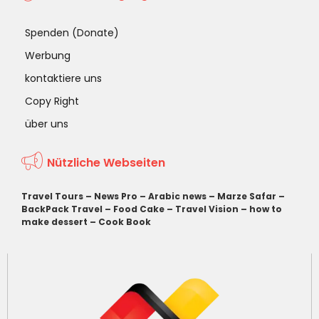
Spenden (Donate)
Werbung
kontaktiere uns
Copy Right
über uns
Nützliche Webseiten
Travel Tours
–
News Pro
–
Arabic news
–
Marze Safar
–
BackPack Travel
–
Food Cake
–
Travel Vision
–
how to
make dessert
–
Cook Book