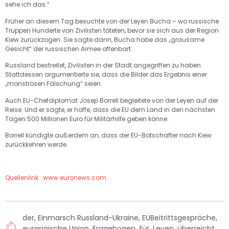
sehe ich das.“
Früher an diesem Tag besuchte von der Leyen Bucha – wo russische
Truppen Hunderte von Zivilisten töteten, bevor sie sich aus der Region
Kiew zurückzogen. Sie sagte dann, Bucha habe das „grausame
Gesicht“ der russischen Armee offenbart.
Russland bestreitet, Zivilisten in der Stadt angegriffen zu haben.
Stattdessen argumentierte sie, dass die Bilder das Ergebnis einer
„monströsen Fälschung“ seien.
Auch EU-Chefdiplomat Josep Borrell begleitete von der Leyen auf der
Reise. Und er sagte, er hoffe, dass die EU dem Land in den nächsten
Tagen 500 Millionen Euro für Militärhilfe geben könne.
Borrell kündigte außerdem an, dass der EU-Botschafter nach Kiew
zurückkehren werde.
.
Quellenlink : www.euronews.com
der
,
Einmarsch Russland-Ukraine
,
EUBeitrittsgespräche
,
europäische Union
,
Fragebogen
,
für
,
Leyen
,
überreicht
,