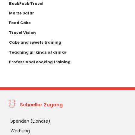
BackPack Travel
Marze Safar
Food Cake
Travel Vision
Cake and sweets training
Teaching all kinds of drinks
Professional cooking training
Schneller Zugang
Spenden (Donate)
Werbung