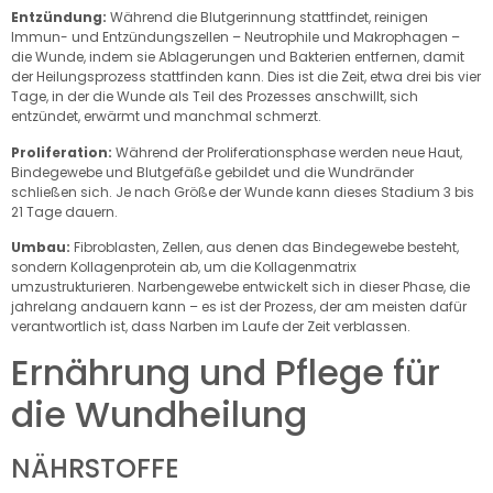
Entzündung:
Während die Blutgerinnung stattfindet, reinigen
Immun- und Entzündungszellen – Neutrophile und Makrophagen –
die Wunde, indem sie Ablagerungen und Bakterien entfernen, damit
der Heilungsprozess stattfinden kann. Dies ist die Zeit, etwa drei bis vier
Tage, in der die Wunde als Teil des Prozesses anschwillt, sich
entzündet, erwärmt und manchmal schmerzt.
Proliferation:
Während der Proliferationsphase werden neue Haut,
Bindegewebe und Blutgefäße gebildet und die Wundränder
schließen sich. Je nach Größe der Wunde kann dieses Stadium 3 bis
21 Tage dauern.
Umbau:
Fibroblasten, Zellen, aus denen das Bindegewebe besteht,
sondern Kollagenprotein ab, um die Kollagenmatrix
umzustrukturieren. Narbengewebe entwickelt sich in dieser Phase, die
jahrelang andauern kann – es ist der Prozess, der am meisten dafür
verantwortlich ist, dass Narben im Laufe der Zeit verblassen.
Ernährung und Pflege für
die Wundheilung
NÄHRSTOFFE