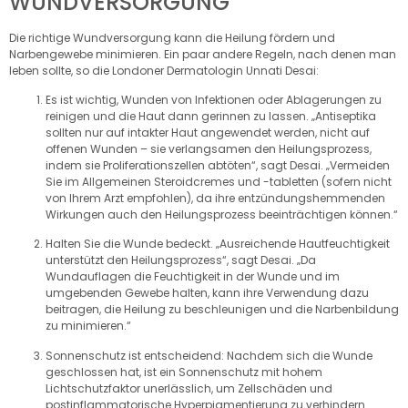
WUNDVERSORGUNG
Die richtige Wundversorgung kann die Heilung fördern und
Narbengewebe minimieren. Ein paar andere Regeln, nach denen man
leben sollte, so die Londoner Dermatologin Unnati Desai:
Es ist wichtig, Wunden von Infektionen oder Ablagerungen zu
reinigen und die Haut dann gerinnen zu lassen. „Antiseptika
sollten nur auf intakter Haut angewendet werden, nicht auf
offenen Wunden – sie verlangsamen den Heilungsprozess,
indem sie Proliferationszellen abtöten“, sagt Desai. „Vermeiden
Sie im Allgemeinen Steroidcremes und -tabletten (sofern nicht
von Ihrem Arzt empfohlen), da ihre entzündungshemmenden
Wirkungen auch den Heilungsprozess beeinträchtigen können.“
Halten Sie die Wunde bedeckt. „Ausreichende Hautfeuchtigkeit
unterstützt den Heilungsprozess“, sagt Desai. „Da
Wundauflagen die Feuchtigkeit in der Wunde und im
umgebenden Gewebe halten, kann ihre Verwendung dazu
beitragen, die Heilung zu beschleunigen und die Narbenbildung
zu minimieren.“
Sonnenschutz ist entscheidend: Nachdem sich die Wunde
geschlossen hat, ist ein Sonnenschutz mit hohem
Lichtschutzfaktor unerlässlich, um Zellschäden und
postinflammatorische Hyperpigmentierung zu verhindern.