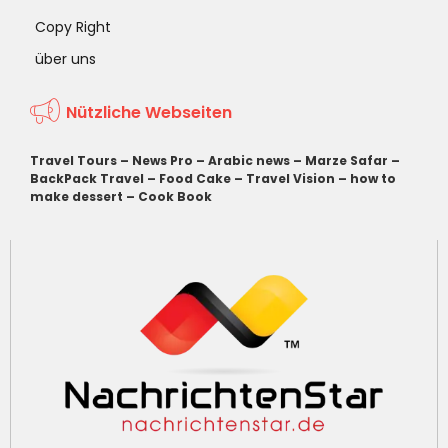
Copy Right
über uns
Nützliche Webseiten
Travel Tours
–
News Pro
–
Arabic news
–
Marze Safar
–
BackPack Travel
–
Food Cake
–
Travel Vision
–
how to
make dessert
–
Cook Book