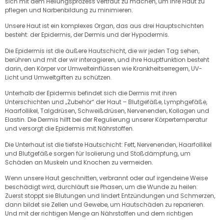
sich mit dem Heilungsprozess vertraut zu machen, um Ihre Haut zu
pflegen und Narbenbildung zu minimieren.
Unsere Haut ist ein komplexes Organ, das aus drei Hauptschichten
besteht: der Epidermis, der Dermis und der Hypodermis.
Die Epidermis ist die äußere Hautschicht, die wir jeden Tag sehen,
berühren und mit der wir interagieren, und ihre Hauptfunktion besteht
darin, den Körper vor Umwelteinflüssen wie Krankheitserregern, UV-
Licht und Umweltgiften zu schützen.
Unterhalb der Epidermis befindet sich die Dermis mit ihren
Unterschichten und „Zubehör“ der Haut – Blutgefäße, Lymphgefäße,
Haarfollikel, Talgdrüsen, Schweißdrüsen, Nervenenden, Kollagen und
Elastin. Die Dermis hilft bei der Regulierung unserer Körpertemperatur
und versorgt die Epidermis mit Nährstoffen.
Die Unterhaut ist die tiefste Hautschicht: Fett, Nervenenden, Haarfollikel
und Blutgefäße sorgen für Isolierung und Stoßdämpfung, um
Schäden an Muskeln und Knochen zu vermeiden.
Wenn unsere Haut geschnitten, verbrannt oder auf irgendeine Weise
beschädigt wird, durchläuft sie Phasen, um die Wunde zu heilen:
Zuerst stoppt sie Blutungen und lindert Entzündungen und Schmerzen,
dann bildet sie Zellen und Gewebe, um Hautschäden zu reparieren.
Und mit der richtigen Menge an Nährstoffen und dem richtigen