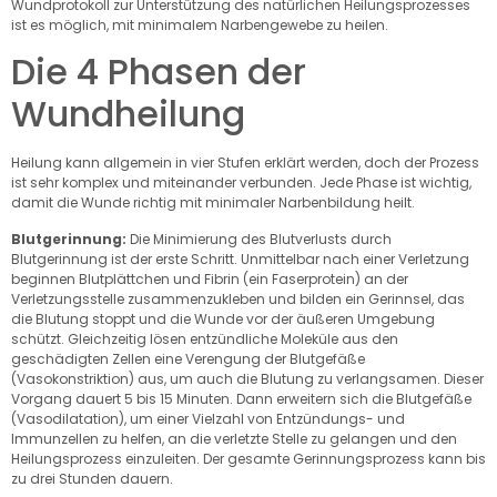
Wundprotokoll zur Unterstützung des natürlichen Heilungsprozesses
ist es möglich, mit minimalem Narbengewebe zu heilen.
Die 4 Phasen der
Wundheilung
Heilung kann allgemein in vier Stufen erklärt werden, doch der Prozess
ist sehr komplex und miteinander verbunden. Jede Phase ist wichtig,
damit die Wunde richtig mit minimaler Narbenbildung heilt.
Blutgerinnung:
Die Minimierung des Blutverlusts durch
Blutgerinnung ist der erste Schritt. Unmittelbar nach einer Verletzung
beginnen Blutplättchen und Fibrin (ein Faserprotein) an der
Verletzungsstelle zusammenzukleben und bilden ein Gerinnsel, das
die Blutung stoppt und die Wunde vor der äußeren Umgebung
schützt. Gleichzeitig lösen entzündliche Moleküle aus den
geschädigten Zellen eine Verengung der Blutgefäße
(Vasokonstriktion) aus, um auch die Blutung zu verlangsamen. Dieser
Vorgang dauert 5 bis 15 Minuten. Dann erweitern sich die Blutgefäße
(Vasodilatation), um einer Vielzahl von Entzündungs- und
Immunzellen zu helfen, an die verletzte Stelle zu gelangen und den
Heilungsprozess einzuleiten. Der gesamte Gerinnungsprozess kann bis
zu drei Stunden dauern.