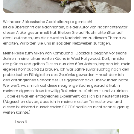
Wir haben 3 klassische Cocktailrezepte gemischt
ist die Überschrift der Nachrichten, die der Autor von NachrichtenStar
diesen Artikel gesammelt hat. Bleiben Sie auf NachrichtenStar auf
dem Laufenden, um die neuesten Nachrichten zu diesem Thema zu
erhalten. Wir bitten Sie, uns in sozialen Netzwerken zu folgen.
Meine Reise zum Mixen von Kombucha-Cocktails begann vor sechs
Jahren in einer charmanten Küche in West Hollywood. Dort, inmitten
der grünen und gelben Fliesen aus den 60er Jahren, begann ich, mein
eigenes Kombucha zu brauen. Ich war Jahre zuvor süchtig nach den
probiotischen Fähigkeiten des Getränks geworden – nachdem ich
den anfänglichen Schock des Essiggeschmacks überwunden hatte.
Wer weiß, was mich auf diese neugierige Suche gebracht hat, in
meinem eigenen Haus freiwillig Bakterien zu züchten – und zu trinken!
–, aber es war ein erfolgreiches Experiment, das ich bis heute fortsetze.
(Abgesehen davon, dass ich in meinem ersten Trimester war und
diesen blubbernd aussehenden SCOBY natürlich nicht schnell genug
werfen konnte.)
1 von 9