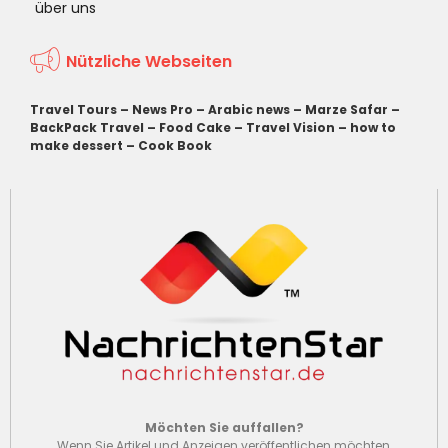
über uns
Nützliche Webseiten
Travel Tours
–
News Pro
–
Arabic news
–
Marze Safar
–
BackPack Travel
–
Food Cake
–
Travel Vision
–
how to
make dessert
–
Cook Book
Möchten Sie auffallen?
Wenn Sie Artikel und Anzeigen veröffentlichen möchten,