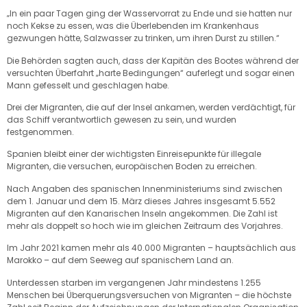
„In ein paar Tagen ging der Wasservorrat zu Ende und sie hatten nur
noch Kekse zu essen, was die Überlebenden im Krankenhaus
gezwungen hätte, Salzwasser zu trinken, um ihren Durst zu stillen.“
Die Behörden sagten auch, dass der Kapitän des Bootes während der
versuchten Überfahrt „harte Bedingungen“ auferlegt und sogar einen
Mann gefesselt und geschlagen habe.
Drei der Migranten, die auf der Insel ankamen, werden verdächtigt, für
das Schiff verantwortlich gewesen zu sein, und wurden
festgenommen.
Spanien bleibt einer der wichtigsten Einreisepunkte für illegale
Migranten, die versuchen, europäischen Boden zu erreichen.
Nach Angaben des spanischen Innenministeriums sind zwischen
dem 1. Januar und dem 15. März dieses Jahres insgesamt 5.552
Migranten auf den Kanarischen Inseln angekommen. Die Zahl ist
mehr als doppelt so hoch wie im gleichen Zeitraum des Vorjahres.
Im Jahr 2021 kamen mehr als 40.000 Migranten – hauptsächlich aus
Marokko – auf dem Seeweg auf spanischem Land an.
Unterdessen starben im vergangenen Jahr mindestens 1.255
Menschen bei Überquerungsversuchen von Migranten – die höchste