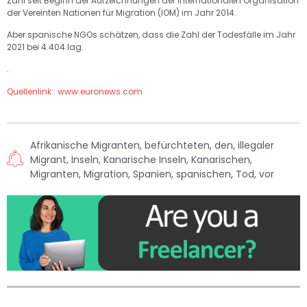
Zahl seit Beginn der Aufzeichnungen der Internationalen Organisation
der Vereinten Nationen für Migration (IOM) im Jahr 2014.
Aber spanische NGOs schätzen, dass die Zahl der Todesfälle im Jahr
2021 bei 4.404 lag.
.
Quellenlink : www.euronews.com
Afrikanische Migranten
,
befürchteten
,
den
,
illegaler
Migrant
,
Inseln
,
Kanarische Inseln
,
Kanarischen
,
Migranten
,
Migration
,
Spanien
,
spanischen
,
Tod
,
vor