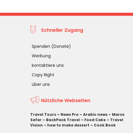
Schneller Zugang
Spenden (Donate)
Werbung
kontaktiere uns
Copy Right
über uns
Nützliche Webseiten
Travel Tours
–
News Pro
–
Arabic news
–
Marze
Safar
–
BackPack Travel
–
Food Cake
–
Travel
Vision
–
how to make dessert
–
Cook Book