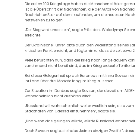
Die ersten 100 Kriegstage haben die Menschen stärker gem
ist die Überschrift der Nachrichten, die der Autor von Nachri
NachrichtenStar auf dem Laufenden, um die neuesten Nachric
Netzwerken zu folgen.
„Der Sieg wird unser sein“, sagte Präsident Wolodymyr Selens
erreichte.
Der ukrainische Führer lobte auch den Widerstand seines La
kritischen Punkt erreicht, und fügte hinzu, dass derzeit etwa 
Viele befürchten nun, dass der Krieg noch lange dauern kön
zunehmend nicht bereit sind, das im Krieg eroberte Territor
Bei dieser Gelegenheit sprach Euronews mit Inna Sovsun, ei
ihr Land über drei Monate lang im Krieg zu sehen.
Zur Situation im Donbas sagte Sovsun, der derzeit am ALDE-Pa
wahrscheinlich nicht aufhören wird“.
„Russland will wahrscheinlich weiter westlich sein, also zu
Stadthäfen von Odessa einzunehmen“, sagte sie.
„Und wenn das gelingen würde, würde Russland wahrschei
Doch Sovsun sagte, sie habe „keinen einzigen Zweifel“, dass i