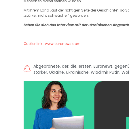
Menschen dabei sterben würden.
Mit ihrem Land „auf der richtigen Seite der Geschichte“, so 
„stärker, nicht schwächer“ geworden.
Sehen Sie sich das Interview mit der ukrainischen Abgeord
.
Quellenlink : www.euronews.com
Abgeordnete
,
der
,
die
,
ersten
,
Euronews
,
gegen
stärker
,
Ukraine
,
ukrainische
,
Wladimir Putin
,
Wol