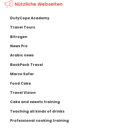
Nützliche Webseiten
DutyCope Academy
Travel Tours
Bitrogen
News Pro
Arabic news
BackPack Travel
Marze Safar
Food Cake
Travel Vision
Cake and sweets training
Teaching all kinds of drinks
Professional cooking training