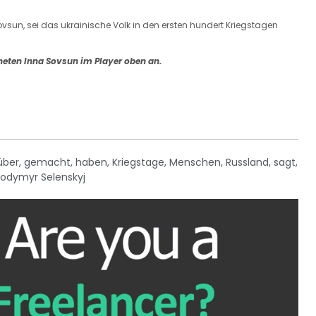
Sovsun, sei das ukrainische Volk in den ersten hundert Kriegstagen
neten Inna Sovsun im Player oben an.
über
,
gemacht
,
haben
,
Kriegstage
,
Menschen
,
Russland
,
sagt
,
odymyr Selenskyj