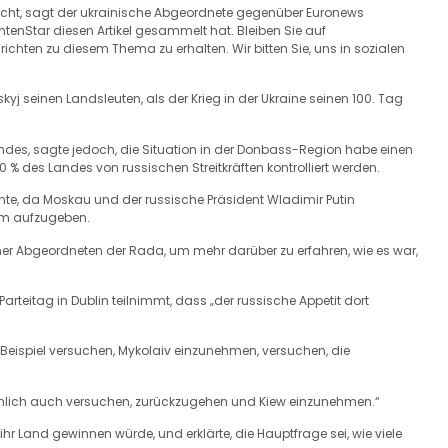
acht, sagt der ukrainische Abgeordnete gegenüber Euronews
chtenStar diesen Artikel gesammelt hat. Bleiben Sie auf
hten zu diesem Thema zu erhalten. Wir bitten Sie, uns in sozialen
kyj seinen Landsleuten, als der Krieg in der Ukraine seinen 100. Tag
ndes, sagte jedoch, die Situation in der Donbass-Region habe einen
20 % des Landes von russischen Streitkräften kontrolliert werden.
nte, da Moskau und der russische Präsident Wladimir Putin
ium aufzugeben.
ner Abgeordneten der Rada, um mehr darüber zu erfahren, wie es war,
rteitag in Dublin teilnimmt, dass „der russische Appetit dort
m Beispiel versuchen, Mykolaiv einzunehmen, versuchen, die
nlich auch versuchen, zurückzugehen und Kiew einzunehmen.“
hr Land gewinnen würde, und erklärte, die Hauptfrage sei, wie viele