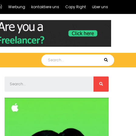
)
Werbung
kontaktiere uns
Copy Right
über uns