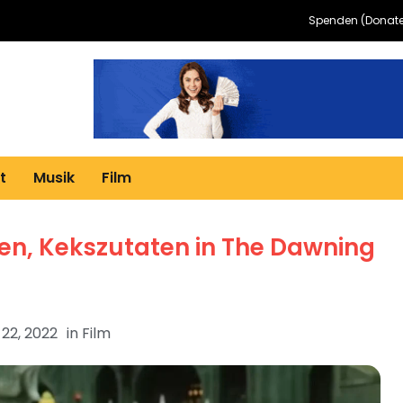
Spenden (Donate
t
Musik
Film
ten, Kekszutaten in The Dawning
22, 2022
in
Film