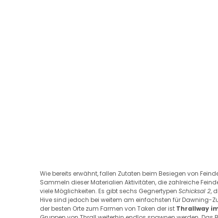
Wie bereits erwähnt, fallen Zutaten beim Besiegen von Fein
Sammeln dieser Materialien Aktivitäten, die zahlreiche Fein
viele Möglichkeiten. Es gibt sechs Gegnertypen
Schicksal 2
, 
Hive sind jedoch bei weitem am einfachsten für Dawning-Zut
der besten Orte zum Farmen von Taken der ist
Thrallway i
Gruppen von Thrall weiterhin endlos spawnen werden. Das B