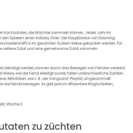
elen Kochzutaten, die Wächter sammeln können. Jedes Jahr im
t den Spielern einen Holiday Oven. Der Hauptzweck von Dawning
r verschiedene NPCs im gesamten System Kekse gebacken werden. Für
ine seltene Zutat und eine gemeinsame Zutat sammeln.
ts benötigt werden, können durch das Besiegen von Feinden verdient
eise, wie der Feind erledigt wurde, fallen unterschiedliche Zutaten.
r Aktivitäten, wie z. B. der Vanguard-Playlist, angesammelt
e die Feinde besiegen. Es gibt jedoch effizientere Möglichkeiten,
eßt, Woche 2
utaten zu züchten