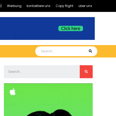
)
Werbung
kontaktiere uns
Copy Right
über uns