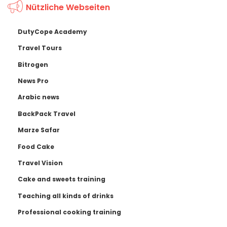
Nützliche Webseiten
DutyCope Academy
Travel Tours
Bitrogen
News Pro
Arabic news
BackPack Travel
Marze Safar
Food Cake
Travel Vision
Cake and sweets training
Teaching all kinds of drinks
Professional cooking training