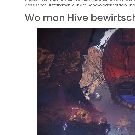
klassischen Butterkeksen, dunklen Schokoladensplittern un
Wo man Hive bewirtsch