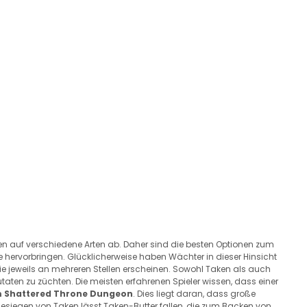
den auf verschiedene Arten ab. Daher sind die besten Optionen zum
de hervorbringen. Glücklicherweise haben Wächter in dieser Hinsicht
die jeweils an mehreren Stellen erscheinen. Sowohl Taken als auch
aten zu züchten. Die meisten erfahrenen Spieler wissen, dass einer
m Shattered Throne Dungeon
. Dies liegt daran, dass große
esiegen von Taken lässt Taken-Butter fallen, die zum Backen von