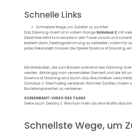
Schnelle Links
Schnellste Wege, um Zutaten zu züchten
Das Dawning-Event ist in vollem Gange
Schicksal 2
, mit vi
Dezember kehrt Eva Levante in den Tower zurück und schenk
besteht darin, Feiertagsstimmung zu verbreiten, indem fü
jedes Keksrezept müssen die Spieler Essence of Dawning, e
Die Materialien, die zum Backen während des Dawning-Even
werden. Abhängig vom verwendeten Element und der Art und W
Essence of Dawning wird durch das Abschließen verschiedene
Schicksal 2
. Gleichzeitig verdienen Wächter Zutaten, indem si
Backkomponenten zu verdienen.
SCREENRANT-VIDEO DES TAGES
Siehe auch: Destiny 2: Wie man mehr als eine Waffe abschli
Schnellste Wege, um Z