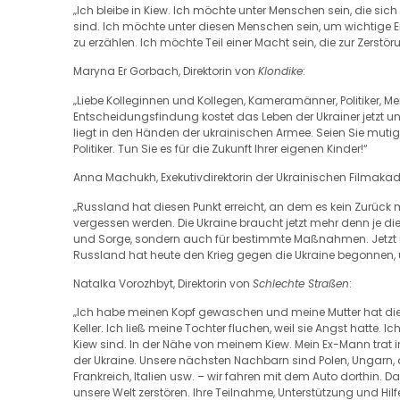
„Ich bleibe in Kiew. Ich möchte unter Menschen sein, die sich
sind. Ich möchte unter diesen Menschen sein, um wichtige E
zu erzählen. Ich möchte Teil einer Macht sein, die zur Zerst
Maryna Er Gorbach, Direktorin von
Klondike
:
„Liebe Kolleginnen und Kollegen, Kameramänner, Politiker, M
Entscheidungsfindung kostet das Leben der Ukrainer jetzt und
liegt in den Händen der ukrainischen Armee. Seien Sie muti
Politiker. Tun Sie es für die Zukunft Ihrer eigenen Kinder!“
Anna Machukh, Exekutivdirektorin der Ukrainischen Filmaka
„Russland hat diesen Punkt erreicht, an dem es kein Zurück 
vergessen werden. Die Ukraine braucht jetzt mehr denn je die
und Sorge, sondern auch für bestimmte Maßnahmen. Jetzt ist n
Russland hat heute den Krieg gegen die Ukraine begonnen, 
Natalka Vorozhbyt, Direktorin von
Schlechte Straßen
:
„Ich habe meinen Kopf gewaschen und meine Mutter hat die 
Keller. Ich ließ meine Tochter fluchen, weil sie Angst hatte.
Kiew sind. In der Nähe von meinem Kiew. Mein Ex-Mann trat in
der Ukraine. Unsere nächsten Nachbarn sind Polen, Ungarn, 
Frankreich, Italien usw. – wir fahren mit dem Auto dorthin. Da
unsere Welt zerstören. Ihre Teilnahme, Unterstützung und Hilf