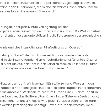
 ihrer ethnischen, kulturellen und politischen Zugehörigkeit bewusst
rfahrungen zu sammeln, die mir helfen, wahre Geschichten über sie
örung des bösen Imperiums führen wird.“
einungsbildner, jede Minute Verzögerung bei der
 jedes Leben außerhalb der Ukraine in der Zukunft. Die Weltsicherheit
g und entschlossen, unterstützen Sie die Forderungen der ukrainischen
demie und des Internationalen Filmfestivals von Odessa“
mehr gibt. Diese Taten sind unverzeihlich und werden niemals
 Hilfe der internationalen Gemeinschaft, nicht nur für Unterstützung
icht die Zeit, den Kopf in den Sand zu stecken. Es ist Zeit zu rufen.
und morgen könnte er bei Ihnen zu Hause sein.“
Patties gemacht. Wir brachten Stühle, Kerzen und Wasser in den
 Ich habe die Nachricht gelesen, dass russische Truppen in der Nähe von
 die Armee ein. Wir leben im Zentrum Europas, im 21. Jahrhundert, in
die Slowakei, das Baltikum, Rumänien. In der Nähe von Deutschland,
s ist nicht nur unser Krieg. Es wird jeden Europäer betreffen. Es kann
e werden jetzt dringend benötigt. Sowie Ihre Reden, Proteste, Geld,