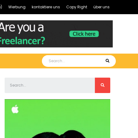
)
Werbung
kontaktiere uns
Copy Right
über uns