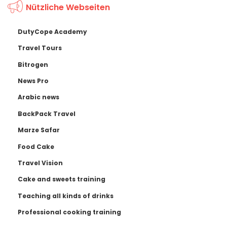
Nützliche Webseiten
DutyCope Academy
Travel Tours
Bitrogen
News Pro
Arabic news
BackPack Travel
Marze Safar
Food Cake
Travel Vision
Cake and sweets training
Teaching all kinds of drinks
Professional cooking training