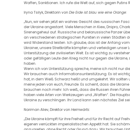
Waffen, Sanktionen. Ich rufe die Welt auf, sich gegen Puti
Iryna Tsilyk, Direktorin von
Die Erde ist blau wie eine Orange
:
„Nun, wir sehen jetzt ein wahres Gesicht des russischen Fasc
der Ukraine angestarrt. Viele Menschen in Kiew, Dnipro, C
Sirenengeheul auf. Russische und belarussische Panzer über
an verschiedenen strategischen Punkten in vielen Städten de
wird Widerstand leisten. Ich glaube, das ist der Anfang vo
Ukrainer, unsere Streitkräfte kämpfen und verteidigen unser
Unterstützung der zivilisierten Welt. Es ist wichtig zu verst
oder gefälligen Leute den Krieg nicht nur gegen die Ukrai
haben.
Wenn ich von Unterstützung spreche, meine ich nicht nur di
Wir brauchen auch Informationsunterstützung. Es ist wichtig
hat, in dem Weiß Schwarz heißt und umgekehrt. Wir sollte
meine jeden von euch, Freunde. Es scheint, dass die Ukraine 
brauchen noch mehr. Ich weiß, dass die Russen ihren Führer n
haben viele Arten von Werkzeugen und „Waffen“. Die Hauptsa
Ukraine zu verschlingen. Ihr Land kann sein nächstes Ziel sei
Nariman Aliev, Direktor von
Heimwärts
:
„Die Ukraine kämpft für ihre Freiheit und für ihr Recht auf Fr
eigenen verrückten imperialistischen Appetit hat. Sie schä
anzugreifen, ohne Recht oder Grund dazu. Wir brauchen Unters