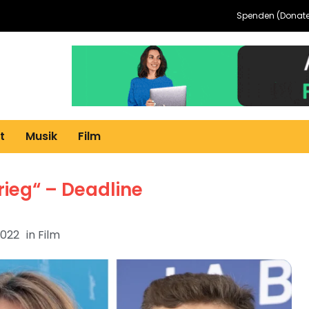
Spenden (Donate
t
Musik
Film
rieg“ – Deadline
2022
in
Film