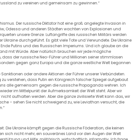
ns Russland zu vereinen und gemeinsam zu gewinnen.“
hismus. Der russische Diktator hat eine groß angelegte Invasion in
harkiw, Odessa und anderen Städten wachten von Explosionen und
querten unsere Grenze. Luftangriffe des russischen Militärs werden
r Ukraine durchgeführt. Es gibt viele Tote und Verwundete. Die Ukraine
m Ende Putins und des Russischen Imperiums. Und ich glaube an die
 Land mit Würde. Aber natürlich brauchen wir jede mögliche
ehen, dass der russische Neo-Führer und Millionen seiner stimmlosen
ne, sondern gegen ganz Europa und die ganze westliche Welt begonnen
e Sanktionen oder andere Aktionen der Führer unserer Verbündeten.
 zu verstehen, dass Putin ein Königreich falscher Spiegel aufgebaut
n uns alle gemeinsam gegen die russische Propaganda wehren. Ich
wieder im Mittelpunkt der Aufmerksamkeit der Welt steht. Aber wir
icht aufhalten werden. Aber die ganze zivilisierte Welt kann das, wir
che – sehen Sie nicht schweigend zu, wie Leviathan versucht, die
n.“
eiheit. Die Ukraine kämpft gegen die Russische Föderation, die keinen
men sich nicht mehr, ein souveränes Land vor den Augen der Welt
tützung und Hilfe: militärisch, wirtschaftlich, informativ. Ich frage