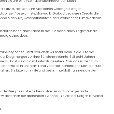
n sie um eine internationale Intervention bitten.
d Aktivist, der Jahre im russischen Gefängnis wegen
fabriziert“ bezeichnete, Maryna Er Gorbach, zu deren Credits die
Anna Machukh, Geschäftsführerin der Ukrainischen Filmakademie
eadline nach einer Nacht, in der Russland einen Angriff auf die
tändig abzugeben:
ine begonnen. Jetzt brauchen wir mehr denn je die Hilfe der
der Krieg morgen vor Ihrer Tür stehen könnte. Seit acht Jahren
ne. Du hast sie auf den Festivals gesehen. Aber das ist kein Film,
 ausnahmslos in unserem Land verbreitet. Ukrainische Kameraleute
 stehen. Sie bitten um Hilfe und bestimmte Maßnahmen, die der
sender Krieg. Dies ist eine Herausforderung für die gesamte
 widerstehen der drohenden Tyrannei. Die Zeit der Sorgen ist vorbei.
s
: