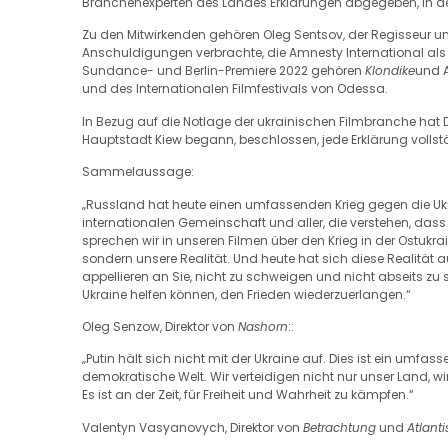
Branchenexperten des Landes Erklärungen abgegeben, in dene
Zu den Mitwirkenden gehören Oleg Sentsov, der Regisseur un
Anschuldigungen verbrachte, die Amnesty International als „
Sundance- und Berlin-Premiere 2022 gehören
Klondike
und 
und des Internationalen Filmfestivals von Odessa.
In Bezug auf die Notlage der ukrainischen Filmbranche hat D
Hauptstadt Kiew begann, beschlossen, jede Erklärung volls
Sammelaussage:
„Russland hat heute einen umfassenden Krieg gegen die Ukra
internationalen Gemeinschaft und aller, die verstehen, dass 
sprechen wir in unseren Filmen über den Krieg in der Ostukrai
sondern unsere Realität. Und heute hat sich diese Realität
appellieren an Sie, nicht zu schweigen und nicht abseits zu
Ukraine helfen können, den Frieden wiederzuerlangen.“
Oleg Senzow, Direktor von
Nashorn
::
„Putin hält sich nicht mit der Ukraine auf. Dies ist ein umfas
demokratische Welt. Wir verteidigen nicht nur unser Land, wir
Es ist an der Zeit, für Freiheit und Wahrheit zu kämpfen.“
Valentyn Vasyanovych, Direktor von
Betrachtung
und
Atlanti