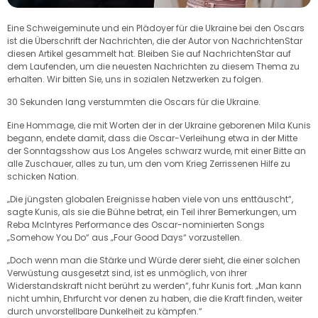
Eine Schweigeminute und ein Plädoyer für die Ukraine bei den Oscars
ist die Überschrift der Nachrichten, die der Autor von NachrichtenStar
diesen Artikel gesammelt hat. Bleiben Sie auf NachrichtenStar auf
dem Laufenden, um die neuesten Nachrichten zu diesem Thema zu
erhalten. Wir bitten Sie, uns in sozialen Netzwerken zu folgen.
30 Sekunden lang verstummten die Oscars für die Ukraine.
Eine Hommage, die mit Worten der in der Ukraine geborenen Mila Kunis
begann, endete damit, dass die Oscar-Verleihung etwa in der Mitte
der Sonntagsshow aus Los Angeles schwarz wurde, mit einer Bitte an
alle Zuschauer, alles zu tun, um den vom Krieg Zerrissenen Hilfe zu
schicken Nation.
„Die jüngsten globalen Ereignisse haben viele von uns enttäuscht“,
sagte Kunis, als sie die Bühne betrat, ein Teil ihrer Bemerkungen, um
Reba McIntyres Performance des Oscar-nominierten Songs
„Somehow You Do“ aus „Four Good Days“ vorzustellen.
„Doch wenn man die Stärke und Würde derer sieht, die einer solchen
Verwüstung ausgesetzt sind, ist es unmöglich, von ihrer
Widerstandskraft nicht berührt zu werden“, fuhr Kunis fort. „Man kann
nicht umhin, Ehrfurcht vor denen zu haben, die die Kraft finden, weiter
durch unvorstellbare Dunkelheit zu kämpfen.“