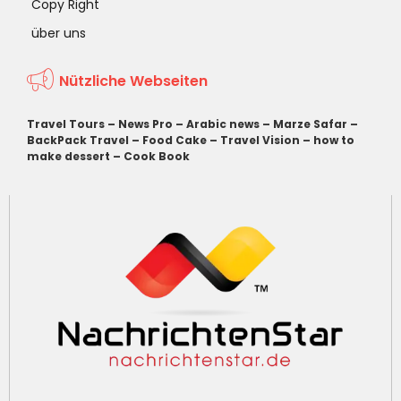
Copy Right
über uns
Nützliche Webseiten
Travel Tours
–
News Pro
–
Arabic news
–
Marze Safar
–
BackPack Travel
–
Food Cake
–
Travel Vision
–
how to
make dessert
–
Cook Book