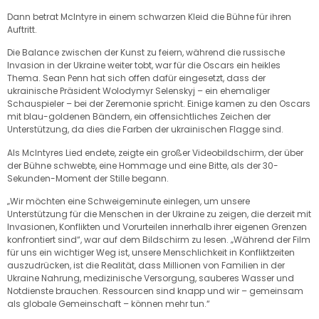
Dann betrat McIntyre in einem schwarzen Kleid die Bühne für ihren
Auftritt.
Die Balance zwischen der Kunst zu feiern, während die russische
Invasion in der Ukraine weiter tobt, war für die Oscars ein heikles
Thema. Sean Penn hat sich offen dafür eingesetzt, dass der
ukrainische Präsident Wolodymyr Selenskyj – ein ehemaliger
Schauspieler – bei der Zeremonie spricht. Einige kamen zu den Oscars
mit blau-goldenen Bändern, ein offensichtliches Zeichen der
Unterstützung, da dies die Farben der ukrainischen Flagge sind.
Als McIntyres Lied endete, zeigte ein großer Videobildschirm, der über
der Bühne schwebte, eine Hommage und eine Bitte, als der 30-
Sekunden-Moment der Stille begann.
„Wir möchten eine Schweigeminute einlegen, um unsere
Unterstützung für die Menschen in der Ukraine zu zeigen, die derzeit mit
Invasionen, Konflikten und Vorurteilen innerhalb ihrer eigenen Grenzen
konfrontiert sind“, war auf dem Bildschirm zu lesen. „Während der Film
für uns ein wichtiger Weg ist, unsere Menschlichkeit in Konfliktzeiten
auszudrücken, ist die Realität, dass Millionen von Familien in der
Ukraine Nahrung, medizinische Versorgung, sauberes Wasser und
Notdienste brauchen. Ressourcen sind knapp und wir – gemeinsam
als globale Gemeinschaft – können mehr tun.“