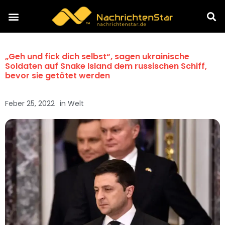
„Geh und fick dich selbst“, sagen ukrainische
Soldaten auf Snake Island dem russischen Schiff,
bevor sie getötet werden
Feber 25, 2022
in
Welt