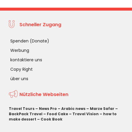
Schneller Zugang
Spenden (Donate)
Werbung
kontaktiere uns
Copy Right
über uns
Nützliche Webseiten
Travel Tours
–
News Pro
–
Arabic news
–
Marze Safar
–
BackPack Travel
–
Food Cake
–
Travel Vision
–
how to
make dessert
–
Cook Book