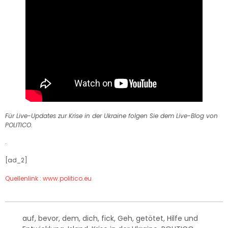
Für Live-Updates zur Krise in der Ukraine folgen Sie dem Live-Blog von
POLITICO.
.
[ad_2]
Quellenlink : www.politico.eu
auf
,
bevor
,
dem
,
dich
,
fick
,
Geh
,
getötet
,
Hilfe und