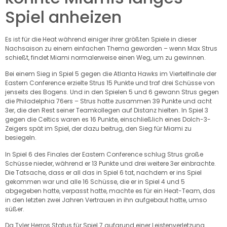
Spiel anheizen
Es ist für die Heat während einiger ihrer größten Spiele in dieser
Nachsaison zu einem einfachen Thema geworden – wenn Max Strus
schießt, findet Miami normalerweise einen Weg, um zu gewinnen.
Bei einem Sieg in Spiel 5 gegen die Atlanta Hawks im Viertelfinale der
Eastern Conference erzielte Strus 15 Punkte und traf drei Schüsse von
jenseits des Bogens. Und in den Spielen 5 und 6 gewann Strus gegen
die Philadelphia 76ers – Strus hatte zusammen 39 Punkte und acht
3er, die den Rest seiner Teamkollegen auf Distanz hielten. In Spiel 3
gegen die Celtics waren es 16 Punkte, einschließlich eines Dolch-3-
Zeigers spät im Spiel, der dazu beitrug, den Sieg für Miami zu
besiegeln.
In Spiel 6 des Finales der Eastern Conference schlug Strus große
Schüsse nieder, während er 13 Punkte und drei weitere 3er einbrachte.
Die Tatsache, dass er all das in Spiel 6 tat, nachdem er ins Spiel
gekommen war und alle 16 Schüsse, die er in Spiel 4 und 5
abgegeben hatte, verpasst hatte, machte es für ein Heat-Team, das
in den letzten zwei Jahren Vertrauen in ihn aufgebaut hatte, umso
süßer.
Da Tyler Herros Status für Spiel 7 aufgrund einer Leistenverletzung