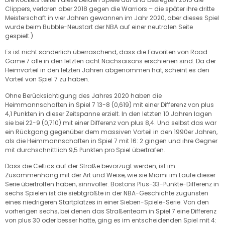
Clippers, verloren aber 2018 gegen die Warriors – die später ihre dritte
Meisterschaft in vier Jahren gewannen im Jahr 2020, aber dieses Spiel
wurde beim Bubble-Neustart der NBA auf einer neutralen Seite
gespielt.)
Es ist nicht sonderlich überraschend, dass die Favoriten von Road
Game 7 alle in den letzten acht Nachsaisons erschienen sind. Da der
Heimvorteil in den letzten Jahren abgenommen hat, scheint es den
Vorteil von Spiel 7 zu haben.
Ohne Berücksichtigung des Jahres 2020 haben die
Heimmannschaften in Spiel 7 13-8 (0,619) mit einer Differenz von plus
4,1 Punkten in dieser Zeitspanne erzielt. In den letzten 10 Jahren lagen
sie bei 22-9 (0,710) mit einer Differenz von plus 8,4. Und selbst das war
ein Rückgang gegenüber dem massiven Vorteil in den 1990er Jahren,
als die Heimmannschaften in Spiel 7 mit 16: 2 gingen und ihre Gegner
mit durchschnittlich 9,5 Punkten pro Spiel übertrafen.
Dass die Celtics auf der Straße bevorzugt werden, ist im
Zusammenhang mit der Art und Weise, wie sie Miami im Laufe dieser
Serie übertroffen haben, sinnvoller. Bostons Plus-33-Punkte-Differenz in
sechs Spielen ist die siebtgrößte in der NBA-Geschichte zugunsten
eines niedrigeren Startplatzes in einer Sieben-Spiele-Serie. Von den
vorherigen sechs, bei denen das Straßenteam in Spiel 7 eine Differenz
von plus 30 oder besser hatte, ging es im entscheidenden Spiel mit 4: