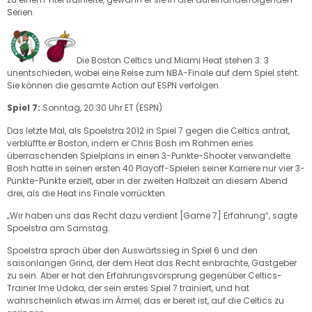
Serien.
Die Boston Celtics und Miami Heat stehen 3: 3
unentschieden, wobei eine Reise zum NBA-Finale auf dem Spiel steht.
Sie können die gesamte Action auf ESPN verfolgen.
Spiel 7:
Sonntag, 20:30 Uhr ET (ESPN)
Das letzte Mal, als Spoelstra 2012 in Spiel 7 gegen die Celtics antrat,
verblüffte er Boston, indem er Chris Bosh im Rahmen eines
überraschenden Spielplans in einen 3-Punkte-Shooter verwandelte.
Bosh hatte in seinen ersten 40 Playoff-Spielen seiner Karriere nur vier 3-
Punkte-Punkte erzielt, aber in der zweiten Halbzeit an diesem Abend
drei, als die Heat ins Finale vorrückten.
„Wir haben uns das Recht dazu verdient [Game 7] Erfahrung“, sagte
Spoelstra am Samstag.
Spoelstra sprach über den Auswärtssieg in Spiel 6 und den
saisonlangen Grind, der dem Heat das Recht einbrachte, Gastgeber
zu sein. Aber er hat den Erfahrungsvorsprung gegenüber Celtics-
Trainer Ime Udoka, der sein erstes Spiel 7 trainiert, und hat
wahrscheinlich etwas im Ärmel, das er bereit ist, auf die Celtics zu