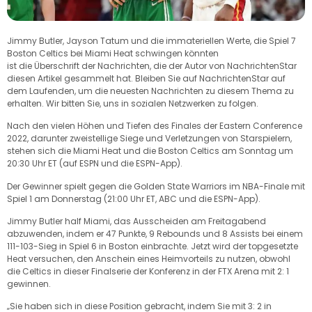
Jimmy Butler, Jayson Tatum und die immateriellen Werte, die Spiel 7
Boston Celtics bei Miami Heat schwingen könnten
ist die Überschrift der Nachrichten, die der Autor von NachrichtenStar
diesen Artikel gesammelt hat. Bleiben Sie auf NachrichtenStar auf
dem Laufenden, um die neuesten Nachrichten zu diesem Thema zu
erhalten. Wir bitten Sie, uns in sozialen Netzwerken zu folgen.
Nach den vielen Höhen und Tiefen des Finales der Eastern Conference
2022, darunter zweistellige Siege und Verletzungen von Starspielern,
stehen sich die Miami Heat und die Boston Celtics am Sonntag um
20:30 Uhr ET (auf ESPN und die ESPN-App).
Der Gewinner spielt gegen die Golden State Warriors im NBA-Finale mit
Spiel 1 am Donnerstag (21:00 Uhr ET, ABC und die ESPN-App).
Jimmy Butler half Miami, das Ausscheiden am Freitagabend
abzuwenden, indem er 47 Punkte, 9 Rebounds und 8 Assists bei einem
111-103-Sieg in Spiel 6 in Boston einbrachte. Jetzt wird der topgesetzte
Heat versuchen, den Anschein eines Heimvorteils zu nutzen, obwohl
die Celtics in dieser Finalserie der Konferenz in der FTX Arena mit 2: 1
gewinnen.
„Sie haben sich in diese Position gebracht, indem Sie mit 3: 2 in