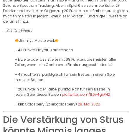
Butler trieb den Ball zehnmal in Spiel 4 und nur neunmal in Spiel 5, pro
Sekunde Spectrum Tracking. Aber in Spiel 6 verzeichnete Butler 23
Fahrten und erzielte im Gegenzug 20 Punkte in der Farbe – punktgleich
mit den meisten in jedem Spiel dieser Saison – und fügte 11 weitere an
der Linie hinzu.
– Kirk Goldsberry
Jimmys Meisterwerk
– 47 Punkte, Playoff-Karrierehoch
– Erzielte oder assistierte mit 68 Punkten, die meisten aller
Zeiten, wenn er in Conference Finals ausgeschieden ist
– 4 machte 3s, punktgleich für sein Bestes in einem Spiel
in dieser Saison
– 20 Punkte in der Farbe, punktgleich für sein Bestes in
jedem Spiel dieser Saison
pic.twitter.com/IL6v4gxPH2
– Kirk Goldsberry (@kirkgoldsberry)
28. Mai 2022
Die Verstärkung von Strus
könnte Miamis langes