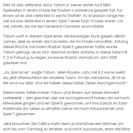
Dies ist das dritte Mal, dass Tatum in seinen ersten fünf NBA-
Spielzeiten in einem Finale der Eastern Conference gespielt hat. Für
Brown ist es das vierte Mal in sechs Staffeln. Es ist jedoch lange her,
seit sie das letzte Mal in einem Spiel 7 eines East-Finales waren: vor
vier Jahren, als sie die Cleveland Cavaliers ausrichteten.
Tatum warf in diesem Spiel einen denkwürdigen Dunk gegen LeBron
James, aber es waren die Cavaliers, die ins Finale vorrückten. Anfang
dieser Woche, nachdem Boston Spiel 5 gewonnen hatte, wurde
Tatum gefragt, ob es sich diesmal anders anfühle, in dieser Serie mit
3: 2 in Führung zu liegen, so wie es Boston damals im Jahr 2018
gewesen war.
„Ja, das tut es“, sagte Tatum. „Mein Rookie-Jahr, mit 3:2 vorne, weißt
du, jetzt offensichtlich ein anderes Team. Ich bin viel besser, JB ist es.
Wir sind nur älter. Und wir haben diese harten Zeiten durchgemacht.“
Diese harten Zeiten haben Tatum und Brown auf diesen Moment
vorbereitet – den gleichen, den sie durchgemacht haben, als sie nach
Milwaukee gingen und ein Spiel 6 gewannen, um ihre Saison im East-
Halbfinale am Leben zu erhalten, bevor sie nach Hause kamen und
Spiel 7 gewannen.
Jetzt brauchen die Celtics mehr denn je ihre führenden Männer, um
sich bis zum Sonntag zu erheben und nicht zuzulassen, dass die Hitze