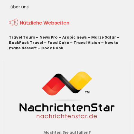
über uns
Nützliche Webseiten
Travel Tours
–
News Pro
–
Arabic news
–
Marze Safar
–
BackPack Travel
–
Food Cake
–
Travel Vision
–
how to
make dessert
–
Cook Book
Möchten Sie auffallen?