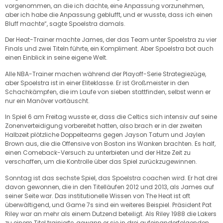
vorgenommen, an die ich dachte, eine Anpassung vorzunehmen,
aber ich habe die Anpassung geblufft, und er wusste, dass ich einen
Bluff machte“, sagte Spoelstra damals.
Der Heat-Trainer machte James, der das Team unter Spoelstra zu vier
Finals und zwei Titeln führte, ein Kompliment. Aber Spoelstra bot auch
einen Einblick in seine eigene Welt.
Alle NBA-Trainer machen während der Playoff-Serie Strategiezüge,
aber Spoelstra ist in einer Eliteklasse. Er ist Großmeister in den
Schachkämpfen, die im Laufe von sieben stattfinden, selbst wenn er
nur ein Manöver vortäuscht.
In Spiel 6 am Freitag wusste er, dass die Celtics sich intensiv auf seine
Zonenverteidigung vorbereitet hatten, also brach er in der zweiten
Halbzeit plötzliche Doppelteams gegen Jayson Tatum und Jaylen
Brown aus, die die Offensive von Boston ins Wanken brachten. Es half,
einen Comeback-Versuch zu unterbieten und der Hitze Zeit zu
verschaffen, um die Kontrolle über das Spiel zurückzugewinnen.
Sonntag ist das sechste Spiel, das Spoelstra coachen wird. Er hat drei
davon gewonnen, die in den Titelläufen 2012 und 2013, als James auf
seiner Seite war. Das institutionelle Wissen von The Heat ist oft
überwältigend, und Game 7s sind ein weiteres Beispiel. Präsident Pat
Riley war an mehr als einem Dutzend beteiligt. Als Riley 1988 die Lakers
zu einem Titel trainierte, gewann er sie in drei aufeinanderfolgenden