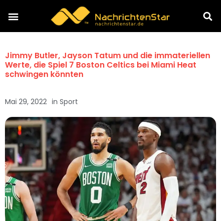
Jimmy Butler, Jayson Tatum und die immateriellen
Werte, die Spiel 7 Boston Celtics bei Miami Heat
schwingen könnten
Mai 29, 2022
in
Sport