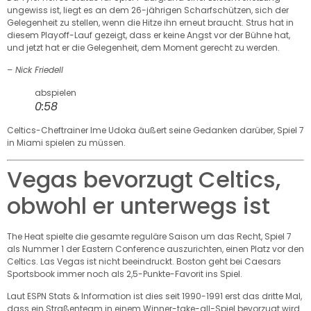
ungewiss ist, liegt es an dem 26-jährigen Scharfschützen, sich der
Gelegenheit zu stellen, wenn die Hitze ihn erneut braucht. Strus hat in
diesem Playoff-Lauf gezeigt, dass er keine Angst vor der Bühne hat,
und jetzt hat er die Gelegenheit, dem Moment gerecht zu werden.
– Nick Friedell
abspielen
0:58
Celtics-Cheftrainer Ime Udoka äußert seine Gedanken darüber, Spiel 7
in Miami spielen zu müssen.
Vegas bevorzugt Celtics,
obwohl er unterwegs ist
The Heat spielte die gesamte reguläre Saison um das Recht, Spiel 7
als Nummer 1 der Eastern Conference auszurichten, einen Platz vor den
Celtics. Las Vegas ist nicht beeindruckt. Boston geht bei Caesars
Sportsbook immer noch als 2,5-Punkte-Favorit ins Spiel.
Laut ESPN Stats & Information ist dies seit 1990-1991 erst das dritte Mal,
dass ein Straßenteam in einem Winner-take-all-Spiel bevorzugt wird.