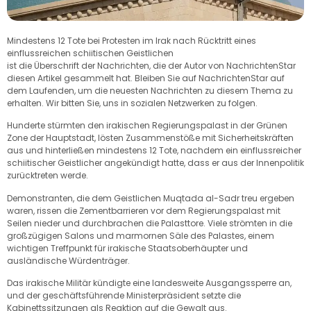
Mindestens 12 Tote bei Protesten im Irak nach Rücktritt eines
einflussreichen schiitischen Geistlichen
ist die Überschrift der Nachrichten, die der Autor von NachrichtenStar
diesen Artikel gesammelt hat. Bleiben Sie auf NachrichtenStar auf
dem Laufenden, um die neuesten Nachrichten zu diesem Thema zu
erhalten. Wir bitten Sie, uns in sozialen Netzwerken zu folgen.
Hunderte stürmten den irakischen Regierungspalast in der Grünen
Zone der Hauptstadt, lösten Zusammenstöße mit Sicherheitskräften
aus und hinterließen mindestens 12 Tote, nachdem ein einflussreicher
schiitischer Geistlicher angekündigt hatte, dass er aus der Innenpolitik
zurücktreten werde.
Demonstranten, die dem Geistlichen Muqtada al-Sadr treu ergeben
waren, rissen die Zementbarrieren vor dem Regierungspalast mit
Seilen nieder und durchbrachen die Palasttore. Viele strömten in die
großzügigen Salons und marmornen Säle des Palastes, einem
wichtigen Treffpunkt für irakische Staatsoberhäupter und
ausländische Würdenträger.
Das irakische Militär kündigte eine landesweite Ausgangssperre an,
und der geschäftsführende Ministerpräsident setzte die
Kabinettssitzungen als Reaktion auf die Gewalt aus.