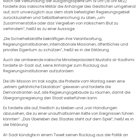
Nach der Verkündung der Ausgangssperre um 19 Uhr (18 Uhr MEZ)
forderte das irakische Militär die Anhänger des Geistlichen umgehend
auf, sich unverzüglich aus dem stark befestigten Regierungsgebiet
zurückzuziehen und Selbstbeherrschung zu üben, „um
Zusammenstöße oder das Vergießen von irakischem Blut zu
verhindern“, heißt es zu einer Aussage.
„Die Sicherheitskräfte bekräftigen ihre Verantwortung,
Regierungsinstitutionen, internationale Missionen, öffentliches und
privates Eigentum zu schützen“, heißt es in der Erklärung.
Auch der amtierende irakische Ministerpräsident Mustafa al-Kadhimi
forderte al-Sadr auf, seine Anhänger zum Rückzug aus
Regierungsinstitutionen aufzufordern.
Die UN-Mission im Irak sagte, die Proteste vom Montag seien eine
„extrem gefährliche Eskalation“ gewesen und forderte die
Demonstranten auf, alle Regierungsgebäude zu räumen, damit die
Übergangsregierung den Staat weiterführen kann.
Es forderte alle auf, friedlich zu bleiben und „von Handlungen
abzusehen, die zu einer unaufhaltsamen Kette von Ereignissen führen
könnten“. „Das Überleben des Staates steht auf dem Spiel“, heißt es in
der Erklärung.
Al-Sadr kündigte in einem Tweet seinen Rückzug aus der Politik an