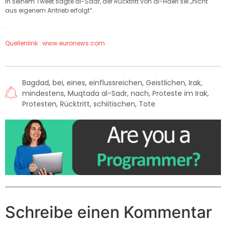
In seinem Tweet sagte al-Sadr, der Rücktritt von al-Haeri sei „nicht
aus eigenem Antrieb erfolgt“.
.
Quellenlink : www.euronews.com
Bagdad
,
bei
,
eines
,
einflussreichen
,
Geistlichen
,
Irak
,
mindestens
,
Muqtada al-Sadr
,
nach
,
Proteste im Irak
,
Protesten
,
Rücktritt
,
schiitischen
,
Tote
Schreibe einen Kommentar