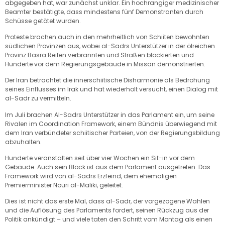
abgegeben hat, war zunächst unklar. Ein hochrangiger medizinischer
Beamter bestätigte, dass mindestens fünf Demonstranten durch
Schüsse getötet wurden.
Proteste brachen auch in den mehrheitlich von Schiiten bewohnten
südlichen Provinzen aus, wobei al-Sadrs Unterstützer in der ölreichen
Provinz Basra Reifen verbrannten und Straßen blockierten und
Hunderte vor dem Regierungsgebäude in Missan demonstrierten.
Der Iran betrachtet die innerschiitische Disharmonie als Bedrohung
seines Einflusses im Irak und hat wiederholt versucht, einen Dialog mit
al-Sadr zu vermitteln.
Im Juli brachen Al-Sadrs Unterstützer in das Parlament ein, um seine
Rivalen im Coordination Framework, einem Bündnis überwiegend mit
dem Iran verbündeter schiitischer Parteien, von der Regierungsbildung
abzuhalten.
Hunderte veranstalten seit über vier Wochen ein Sit-in vor dem
Gebäude. Auch sein Block ist aus dem Parlament ausgetreten. Das
Framework wird von al-Sadrs Erzfeind, dem ehemaligen
Premierminister Nouri al-Maliki, geleitet.
Dies ist nicht das erste Mal, dass al-Sadr, der vorgezogene Wahlen
und die Auflösung des Parlaments fordert, seinen Rückzug aus der
Politik ankündigt – und viele taten den Schritt vom Montag als einen