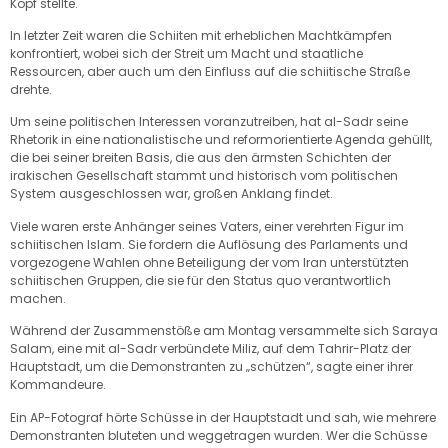
Kopf stellte.
In letzter Zeit waren die Schiiten mit erheblichen Machtkämpfen
konfrontiert, wobei sich der Streit um Macht und staatliche
Ressourcen, aber auch um den Einfluss auf die schiitische Straße
drehte.
Um seine politischen Interessen voranzutreiben, hat al-Sadr seine
Rhetorik in eine nationalistische und reformorientierte Agenda gehüllt,
die bei seiner breiten Basis, die aus den ärmsten Schichten der
irakischen Gesellschaft stammt und historisch vom politischen
System ausgeschlossen war, großen Anklang findet.
Viele waren erste Anhänger seines Vaters, einer verehrten Figur im
schiitischen Islam. Sie fordern die Auflösung des Parlaments und
vorgezogene Wahlen ohne Beteiligung der vom Iran unterstützten
schiitischen Gruppen, die sie für den Status quo verantwortlich
machen.
Während der Zusammenstöße am Montag versammelte sich Saraya
Salam, eine mit al-Sadr verbündete Miliz, auf dem Tahrir-Platz der
Hauptstadt, um die Demonstranten zu „schützen“, sagte einer ihrer
Kommandeure.
Ein AP-Fotograf hörte Schüsse in der Hauptstadt und sah, wie mehrere
Demonstranten bluteten und weggetragen wurden. Wer die Schüsse