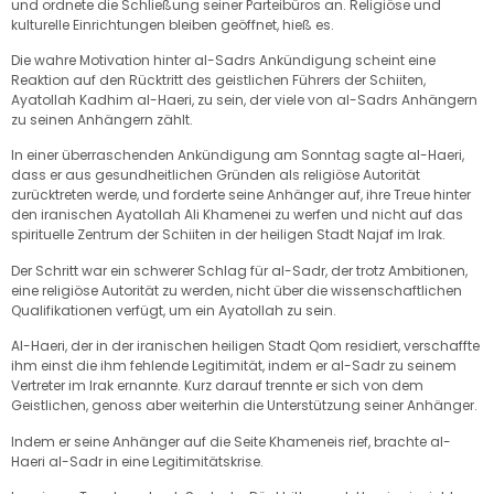
und ordnete die Schließung seiner Parteibüros an. Religiöse und
kulturelle Einrichtungen bleiben geöffnet, hieß es.
Die wahre Motivation hinter al-Sadrs Ankündigung scheint eine
Reaktion auf den Rücktritt des geistlichen Führers der Schiiten,
Ayatollah Kadhim al-Haeri, zu sein, der viele von al-Sadrs Anhängern
zu seinen Anhängern zählt.
In einer überraschenden Ankündigung am Sonntag sagte al-Haeri,
dass er aus gesundheitlichen Gründen als religiöse Autorität
zurücktreten werde, und forderte seine Anhänger auf, ihre Treue hinter
den iranischen Ayatollah Ali Khamenei zu werfen und nicht auf das
spirituelle Zentrum der Schiiten in der heiligen Stadt Najaf im Irak.
Der Schritt war ein schwerer Schlag für al-Sadr, der trotz Ambitionen,
eine religiöse Autorität zu werden, nicht über die wissenschaftlichen
Qualifikationen verfügt, um ein Ayatollah zu sein.
Al-Haeri, der in der iranischen heiligen Stadt Qom residiert, verschaffte
ihm einst die ihm fehlende Legitimität, indem er al-Sadr zu seinem
Vertreter im Irak ernannte. Kurz darauf trennte er sich von dem
Geistlichen, genoss aber weiterhin die Unterstützung seiner Anhänger.
Indem er seine Anhänger auf die Seite Khameneis rief, brachte al-
Haeri al-Sadr in eine Legitimitätskrise.