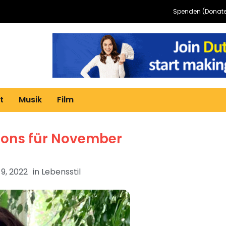
Spenden (Donate
t
Musik
Film
ions für November
9, 2022
in
Lebensstil