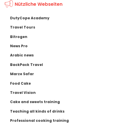
Nützliche Webseiten
DutyCope Academy
Travel Tours
Bitrogen
News Pro
Arabic news
BackPack Travel
Marze Safar
Food Cake
Travel Vision
Cake and sweets training
Teaching all kinds of drinks
Professional cooking training