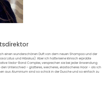
sdirektor
te ich einen wunderschönen Duft von dem neuen Shampoo und der
sa Lotus und Hibiskus). Aber ich hatte keine klinisch erprobte
rative Veda⁴ Bond Complex, versprechen sie bei jeder Anwendung
den Unterschied – glatteres, weicheres, elastischeres Haar – als ich
hen aus Aluminium sind so schick in der Dusche und so einfach zu