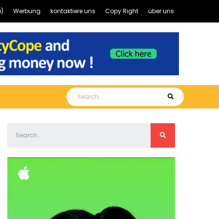
)
Werbung
kontaktiere uns
Copy Right
über uns