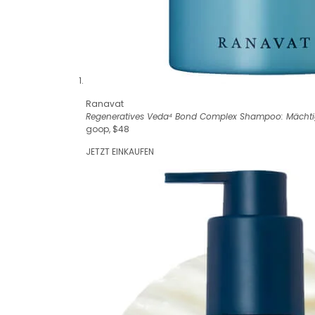
Ranavat
Regeneratives Veda⁴ Bond Complex Shampoo: Mächti
goop, $48
JETZT EINKAUFEN