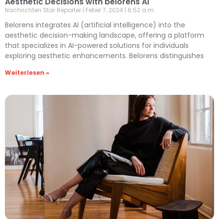
Aesthetic Decisions with belorens AI
Nachrichten Star Reporter
Feber 7, 2024
6:52 a.m.
Belorens integrates AI (artificial intelligence) into the
aesthetic decision-making landscape, offering a platform
that specializes in AI-powered solutions for individuals
exploring aesthetic enhancements. Belorens distinguishes
Weiterlesen »